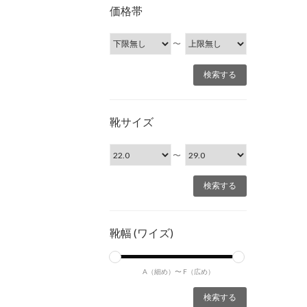
価格帯
〜
靴サイズ
〜
靴幅 (ワイズ)
A（細め）〜
F（広め）