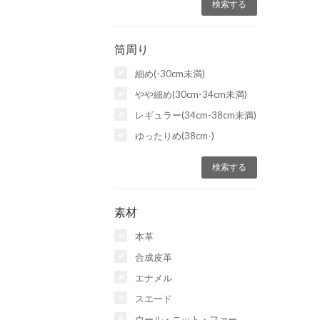
筒周り
細め(-30cm未満)
やや細め(30cm-34cm未満)
レギュラー(34cm-38cm未満)
ゆったりめ(38cm-)
素材
本革
合成皮革
エナメル
スエード
ウール・ニット・ファー