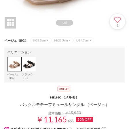
1
/
6
2
ベージュ（BG）
S/22.5cm
×
M/23.5cm
×
L/24.5cm
×
バリエーション
ベージュ
ブラック
（BG）
（B）
（メルモ）
MELMO
バックルモチーフミュールサンダル （ベージュ）
￥15,950
通常価格：
￥11,165
30%OFF
税込