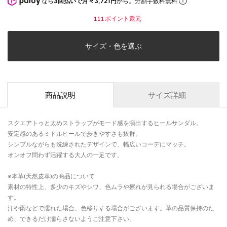
なら
3回払いで月々3,721円
から。分割手数料無料
111
ポイント還元
サイズ・色を選ぶ
商品説明
サイズ詳細
スクエアトゥと太めストラップがモード感を演出するヒールサンダル。
安定感のあるミドルヒールで歩きやすさも抜群。
シンプルながらも洗練されたデザインで、幅広いコーデにマッチ。
オンオフ問わず活躍する大人の一足です。
※本革(天然皮革)の商品について
素材の特性上、多少のキズやシワ、色ムラや擦れが見られる場合がございま
す。
汗や雨などで濡れた場合、色移りする場合がございます。革の品質保持のた
め、できるだけ濡らさないようご注意下さい。