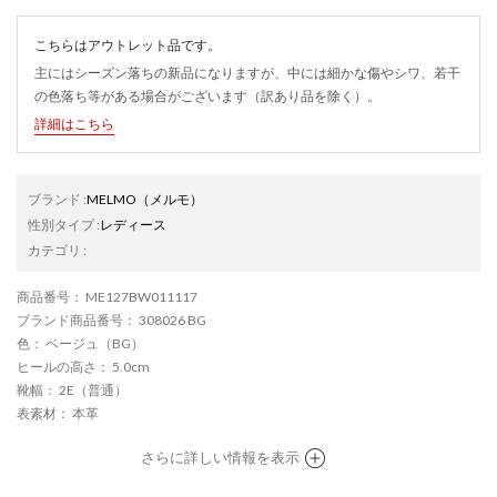
こちらはアウトレット品です。
主にはシーズン落ちの新品になりますが、中には細かな傷やシワ、若干
の色落ち等がある場合がございます（訳あり品を除く）。
詳細はこちら
ブランド
:
MELMO
（メルモ）
性別タイプ
:
レディース
カテゴリ
:
商品番号
： ME127BW011117
ブランド商品番号
： 308026 BG
色
： ベージュ（BG）
ヒールの高さ
： 5.0cm
靴幅
： 2E（普通）
表素材
： 本革
さらに詳しい情報を表示