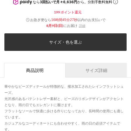
なら
3回払いで月々6,636円
から。分割手数料無料
199
ポイント還元
お急ぎ便なら
以内
のお支払いで
16時間45分27秒
8月9日(日)
にお届け
詳細
サイズ・色を選ぶ
商品説明
サイズ詳細
華やかなビーズディテールが特徴的な、撥水加工されたレインフラットシュ
ーズ。
光沢感のあるパテントレザー素材と、ビーズのリボンデザインがアクセント
となり、雨の日でもエレガントに履けます。
フラットなソールで快適に歩ける作りになっており、長時間の使用にも適し
ています。
カジュアルなコーディネートにも合わせやすく、雨の日の必須アイテムで
す。