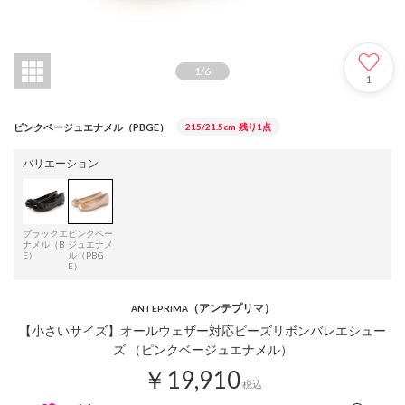
1
/
6
1
ピンクベージュエナメル（PBGE）
215/21.5cm
残り1点
バリエーション
ブラックエ
ピンクベー
ナメル（B
ジュエナメ
E）
ル（PBG
E）
（アンテプリマ）
ANTEPRIMA
【小さいサイズ】オールウェザー対応ビーズリボンバレエシュー
ズ （ピンクベージュエナメル）
￥19,910
税込