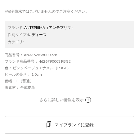
※完全防水ではございませんのでご注意ください。
ブランド
:
ANTEPRIMA
（アンテプリマ）
性別タイプ
:
レディース
カテゴリ
:
商品番号
： AN3362BW000978
ブランド商品番号
： 4626790003 PBGE
色
： ピンクベージュエナメル（PBGE）
ヒールの高さ
： 1.0cm
靴幅
： E（普通）
表素材
： 合成皮革
さらに詳しい情報を表示
マイブランドに登録