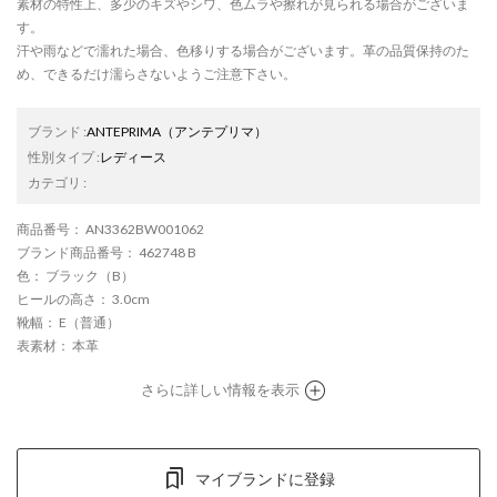
素材の特性上、多少のキズやシワ、色ムラや擦れが見られる場合がございま
す。
汗や雨などで濡れた場合、色移りする場合がございます。革の品質保持のた
め、できるだけ濡らさないようご注意下さい。
ブランド
:
ANTEPRIMA
（アンテプリマ）
性別タイプ
:
レディース
カテゴリ
:
商品番号
： AN3362BW001062
ブランド商品番号
： 462748 B
色
： ブラック（B）
ヒールの高さ
： 3.0cm
靴幅
： E（普通）
表素材
： 本革
さらに詳しい情報を表示
マイブランドに登録