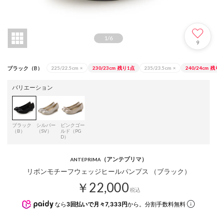
1
/
6
9
ブラック（B）
225/22.5cm
×
230/23cm
残り1点
235/23.5cm
×
240/24cm
残
バリエーション
ブラック
シルバー
ピンクゴー
（B）
（SV）
ルド（PG
D）
（アンテプリマ）
ANTEPRIMA
リボンモチーフウェッジヒールパンプス （ブラック）
￥22,000
税込
なら
3回払いで月々7,333円
から。分割手数料無料