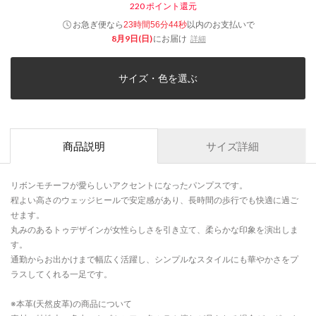
220
ポイント還元
お急ぎ便なら
以内
のお支払いで
23時間56分44秒
8月9日(日)
にお届け
詳細
サイズ・色を選ぶ
商品説明
サイズ詳細
リボンモチーフが愛らしいアクセントになったパンプスです。
程よい高さのウェッジヒールで安定感があり、長時間の歩行でも快適に過ご
せます。
丸みのあるトゥデザインが女性らしさを引き立て、柔らかな印象を演出しま
す。
通勤からお出かけまで幅広く活躍し、シンプルなスタイルにも華やかさをプ
ラスしてくれる一足です。
※本革(天然皮革)の商品について