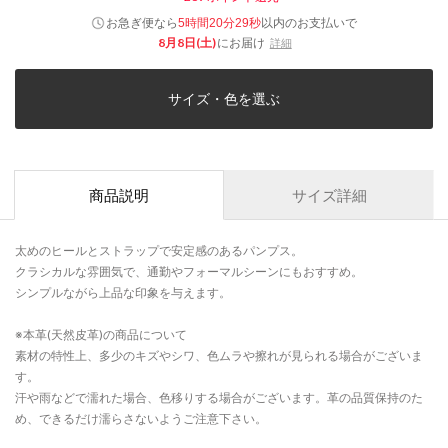
お急ぎ便なら
以内
のお支払いで
5時間20分28秒
8月8日(土)
にお届け
詳細
サイズ・色を選ぶ
商品説明
サイズ詳細
太めのヒールとストラップで安定感のあるパンプス。
クラシカルな雰囲気で、通勤やフォーマルシーンにもおすすめ。
シンプルながら上品な印象を与えます。
※本革(天然皮革)の商品について
素材の特性上、多少のキズやシワ、色ムラや擦れが見られる場合がございま
す。
汗や雨などで濡れた場合、色移りする場合がございます。革の品質保持のた
め、できるだけ濡らさないようご注意下さい。