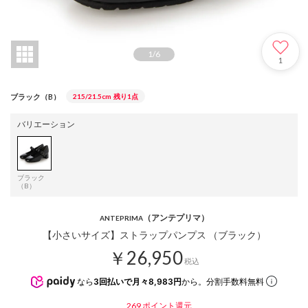
1
/
6
1
ブラック（B）
215/21.5cm
残り1点
バリエーション
ブラック
（B）
（アンテプリマ）
ANTEPRIMA
【小さいサイズ】ストラップパンプス （ブラック）
￥26,950
税込
なら
3回払いで月々8,983円
から。分割手数料無料
269
ポイント還元