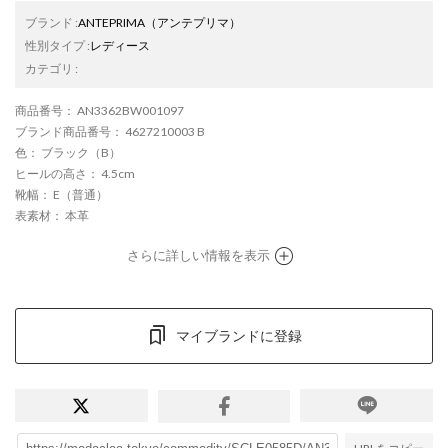
ブランド
:
ANTEPRIMA
（アンテプリマ）
性別タイプ
:
レディース
カテゴリ
:
商品番号
： AN3362BW001097
ブランド商品番号
： 4627210003 B
色
： ブラック（B）
ヒールの高さ
： 4.5cm
靴幅
： E（普通）
表素材
： 本革
さらに詳しい情報を表示
マイブランドに登録