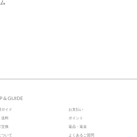
ム
P & GUIDE
用ガイド
お支払い
・送料
ポイント
ズ交換
返品・返金
について
よくあるご質問