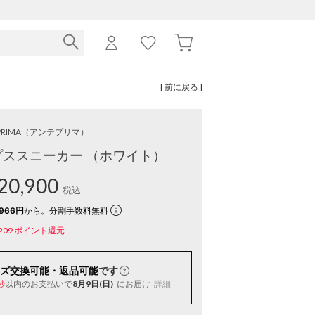
[ 前に戻る ]
RIMA
（アンテプリマ）
ススニーカー （ホワイト）
20,900
税込
966円
から。分割手数料無料
209
ポイント還元
ズ交換可能・返品可能
です
以内
のお支払いで
8月9日(日)
にお届け
詳細
秒