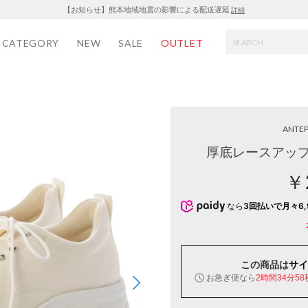
【お知らせ】熊本地域地震の影響による配送遅延
詳細
CATEGORY
NEW
SALE
OUTLET
ANTEP
厚底レースアップ
￥
なら
3回払いで月々6,
この商品は
サイ
お急ぎ便なら
2時間34分58