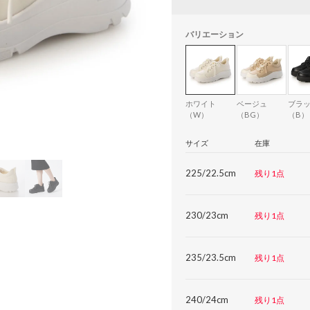
バリエーション
ホワイト
ベージュ
ブラ
（W）
（BG）
（B）
サイズ
在庫
225/22.5cm
残り1点
230/23cm
残り1点
235/23.5cm
残り1点
240/24cm
残り1点