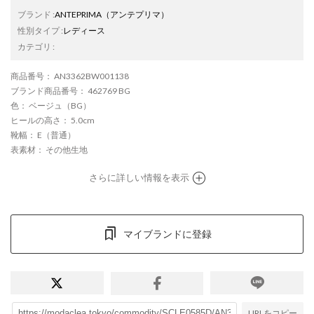
ブランド
:
ANTEPRIMA
（アンテプリマ）
性別タイプ
:
レディース
カテゴリ
:
商品番号
： AN3362BW001138
ブランド商品番号
： 462769 BG
色
： ベージュ（BG）
ヒールの高さ
： 5.0cm
靴幅
： E（普通）
表素材
： その他生地
さらに詳しい情報を表示
マイブランドに登録
URLをコピー