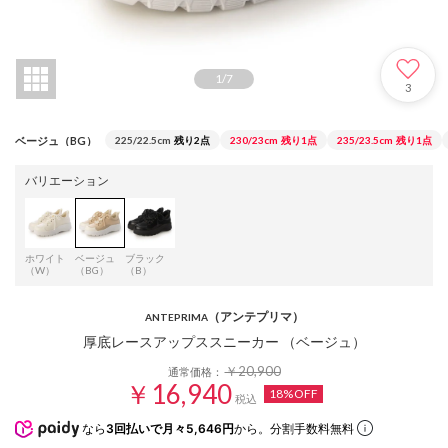
1
/
7
3
ベージュ（BG）
225/22.5cm
残り2点
230/23cm
残り1点
235/23.5cm
残り1点
バリエーション
ホワイト
ベージュ
ブラック
（W）
（BG）
（B）
（アンテプリマ）
ANTEPRIMA
厚底レースアップススニーカー （ベージュ）
￥20,900
通常価格：
￥16,940
18%OFF
税込
なら
3回払いで月々5,646円
から。分割手数料無料