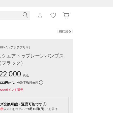
[ 前に戻る ]
RIMA
（アンテプリマ）
スクエアトゥプレーンパンプス
（ブラック）
22,000
税込
333円
から。分割手数料無料
220
ポイント還元
ズ交換可能・返品可能
です
以内
のお支払いで
8月10日(月)
にお届け
9秒