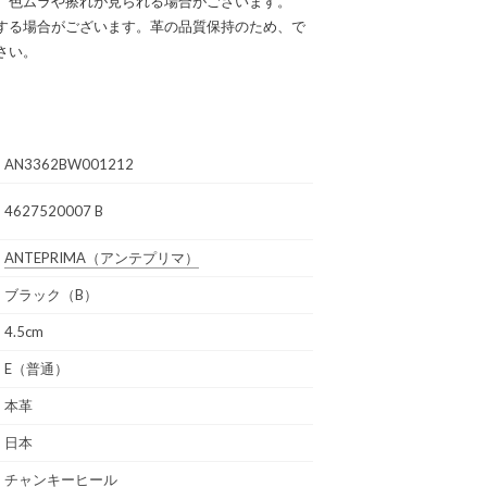
、色ムラや擦れが見られる場合がございます。
する場合がございます。革の品質保持のため、で
さい。
AN3362BW001212
4627520007 B
ANTEPRIMA
（アンテプリマ）
ブラック（B）
4.5cm
E（普通）
本革
日本
チャンキーヒール