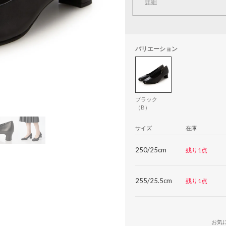
詳細
バリエーション
ブラック
（B）
サイズ
在庫
250/25cm
残り1点
255/25.5cm
残り1点
お気