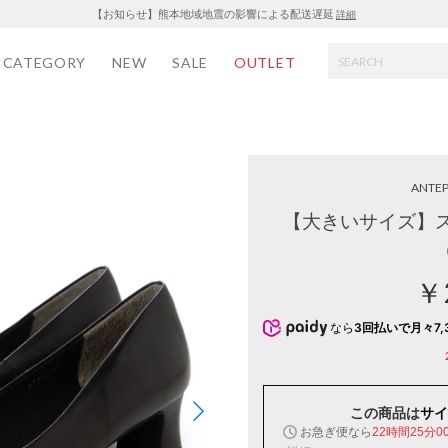
【お知らせ】熊本地域地震の影響による配送遅延
詳細
CATEGORY
NEW
SALE
OUTLET
ANTEP
【大きいサイズ】
￥
なら
3回払いで月々7,
この商品は
サイ
お急ぎ便なら
22時間24分5