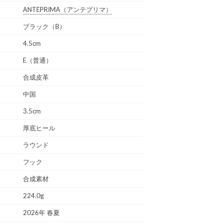
ANTEPRIMA
（アンテプリマ）
ブラック（B）
4.5cm
E（普通）
合成皮革
中国
3.5cm
厚底ヒール
ラウンド
フック
合成素材
224.0g
2026年 春夏