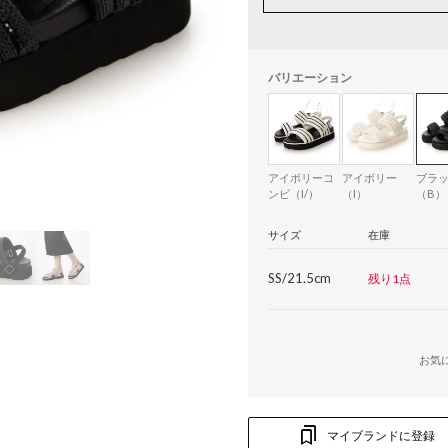
バリエーション
アイボリーコ
アイボリー
ブラ
ンビ（I/）
（I）
（B）
サイズ
在庫
SS/21.5cm
残り1点
お気
マイブランドに登録