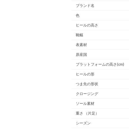
ブランド名
色
ヒールの高さ
靴幅
表素材
原産国
プラットフォームの高さ(cm)
ヒールの形
つま先の形状
クロージング
ソール素材
重さ
（片足）
シーズン