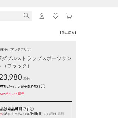
[ 前に戻る ]
RIMA
（アンテプリマ）
底ダブルストラップスポーツサン
ル （ブラック）
23,980
税込
993円
から。分割手数料無料
239
ポイント還元
品は
返品可能
です
以内
のお支払いで
8月9日(日)
にお届け
詳細
秒