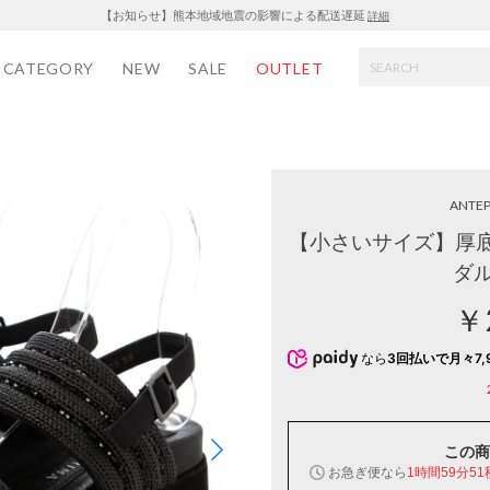
【お知らせ】熊本地域地震の影響による配送遅延
詳細
CATEGORY
NEW
SALE
OUTLET
ANTEP
【小さいサイズ】厚
ダ
￥
なら
3回払いで月々7,
この商
お急ぎ便なら
1時間59分51