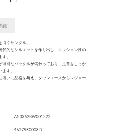
詳細
を引くサンダル。
現代的なシルエットを作り出し、クッション性の
ます。
が可能なバックルが備わっており、足首をしっか
います。
な装いに品格を与え、タウンユースからレジャー
AN3362BW001222
4627580003 B