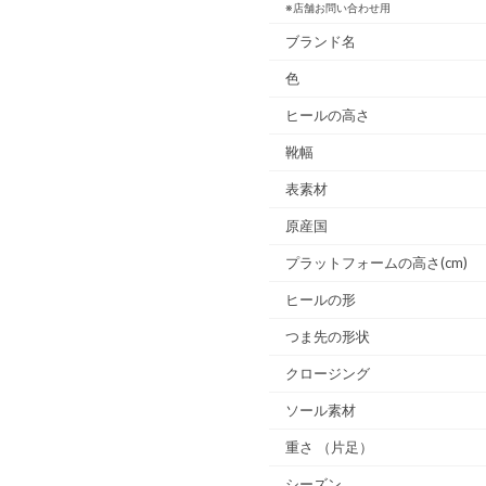
※店舗お問い合わせ用
ブランド名
色
ヒールの高さ
靴幅
表素材
原産国
プラットフォームの高さ(cm)
ヒールの形
つま先の形状
クロージング
ソール素材
重さ
（片足）
シーズン