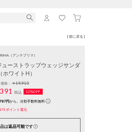
[ 前に戻る ]
RIMA
（アンテプリマ）
ジューストラップウェッジサンダ
 （ホワイトH）
￥19,910
常価格：
391
12%OFF
税込
797円
から。分割手数料無料
173
ポイント還元
品は
返品可能
です