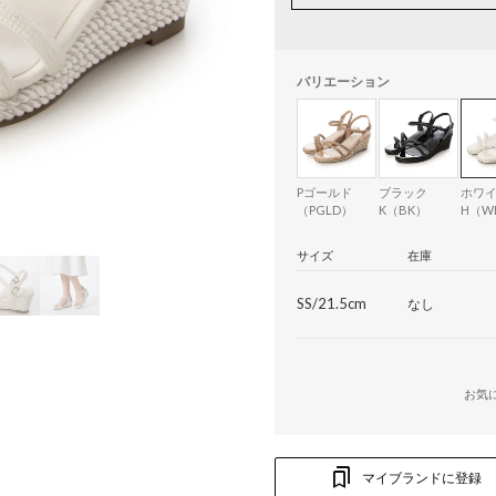
バリエーション
Pゴールド
ブラック
ホワ
（PGLD）
K（BK）
H（W
サイズ
在庫
SS/21.5cm
なし
お気
マイブランドに登録