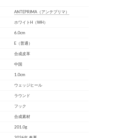
ANTEPRIMA
（アンテプリマ）
ホワイトH（WH）
6.0cm
E（普通）
合成皮革
中国
1.0cm
ウェッジヒール
ラウンド
フック
合成素材
201.0g
2026年 春夏