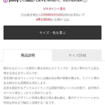
なら
3回払いで月々5,797円
から。分割手数料無料
173
ポイント還元
お急ぎ便なら
以内
のお支払いで
21時間05分51秒
8月11日(火)
にお届け
詳細
サイズ・色を選ぶ
商品説明
サイズ詳細
細やかなビジューを贅沢に敷き詰めたストラップが、足元に華やかで上品な
輝きを添えるサンダルです。
安定感のあるウェッジヒールには編み込み風の装飾が施され、リゾート感の
ある軽やかな雰囲気を演出します。
足首を固定するアンクルストラップは調節可能なバックル仕様で、歩行時の
ホールド感をしっかりと高めています。
洗練されたデザインと快適な履き心地を兼ね備え、夏のデイリーシーンから
特別な外出まで幅広く活躍する一足です。