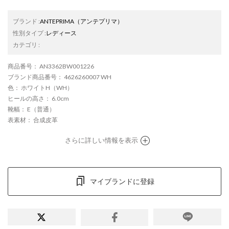
ブランド
:
ANTEPRIMA
（アンテプリマ）
性別タイプ
:
レディース
カテゴリ
:
商品番号
： AN3362BW001226
ブランド商品番号
： 4626260007 WH
色
： ホワイトH（WH）
ヒールの高さ
： 6.0cm
靴幅
： E（普通）
表素材
： 合成皮革
さらに詳しい情報を表示
マイブランドに登録