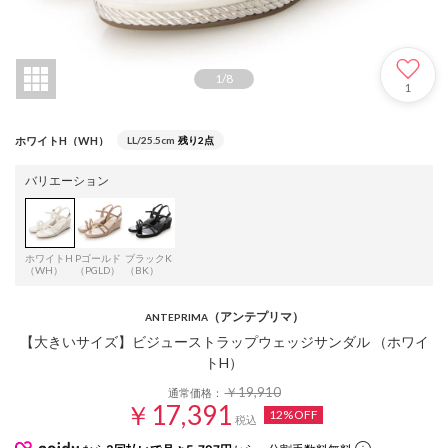
1
/
8
1
ホワイトH（WH）
LL/25.5cm
残り2点
バリエーション
ホワイトH
Pゴールド
ブラックK
（WH）
（PGLD）
（BK）
（アンテプリマ）
ANTEPRIMA
【大きいサイズ】ビジューストラップウェッジサンダル （ホワイ
トH）
￥19,910
通常価格：
￥17,391
12%OFF
税込