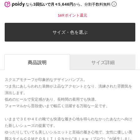
なら
3回払いで月々5,646円
から。分割手数料無料
169
ポイント還元
サイズ・色を選ぶ
商品説明
サイズ詳細
スクエアモチーフが印象的なデザインパンプス。
つま先にあしらわれた装飾が上品なアクセントとなり、洗練された雰囲気を
演出します。
低めのヒールで安定感があり、長時間の着用でも快適。
フォーマルから普段使いまで幅広く活躍する万能な一足です。
いままで３Ｅや４Ｅの靴でも快適な履き心地を得られなかったあなたへ向け
た新しいシューズの提案です。
ゆったりしていても美しいシルエットと至福の履き心地で、女性に優しい美
脚スタイルＣＯＭＰＯＳＩＴＩＯＮから“Ｂｌｏｗ（ブロウ）”が誕生しまし