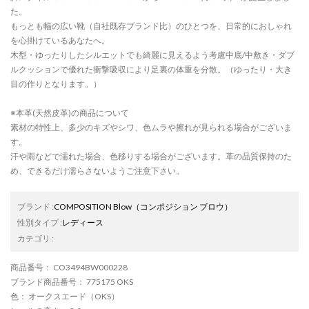
た。
もっとも幅の広い靴（自社既存ブランド比）のひとつを、日常的におしゃれ
を心掛けているあなたへ。
木型・ゆったりしたシルエットでも綺麗に見えるよう考慮中底/中敷き・ダブ
ルクッションで優れた衝撃吸収により足裏の体重を分散。（ゆったり・大き
目の作りとなります。）
※本革(天然皮革)の商品について
素材の特性上、多少のキズやシワ、色ムラや擦れが見られる場合がございま
す。
汗や雨などで濡れた場合、色移りする場合がございます。革の品質保持のた
め、できるだけ濡らさないようご注意下さい。
ブランド
:
COMPOSITION Blow
（コンポジション ブロウ）
性別タイプ
:
レディース
カテゴリ
:
商品番号
： CO3494BW000228
ブランド商品番号
： 775175 OKS
色
： オークスエード（OKS）