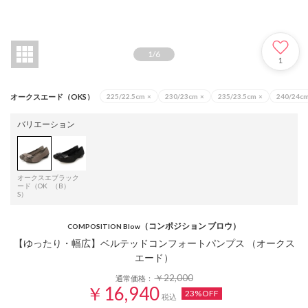
1
/
6
1
オークスエード（OKS）
225/22.5cm
×
230/23cm
×
235/23.5cm
×
240/24c
バリエーション
オークスエ
ブラック
ード（OK
（B）
S）
（コンポジション ブロウ）
COMPOSITION Blow
【ゆったり・幅広】ベルテッドコンフォートパンプス （オークス
エード）
￥22,000
通常価格：
￥16,940
23%OFF
税込