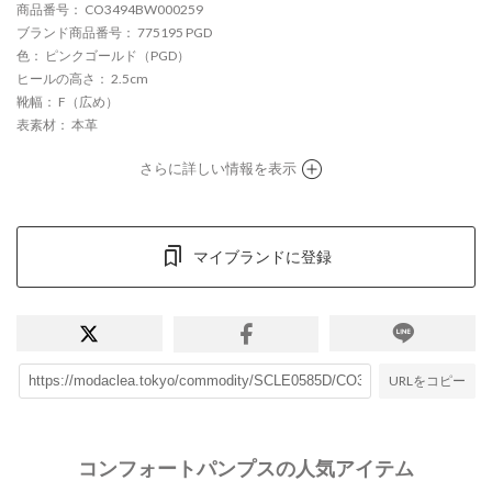
商品番号
： CO3494BW000259
ブランド商品番号
： 775195 PGD
色
： ピンクゴールド（PGD）
ヒールの高さ
： 2.5cm
靴幅
： F（広め）
表素材
： 本革
さらに詳しい情報を表示
マイブランドに登録
URLをコピー
コンフォートパンプスの人気アイテム