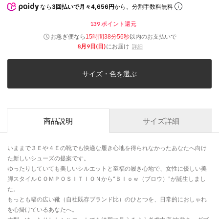
なら
3回払いで月々4,656円
から。分割手数料無料
139
ポイント還元
お急ぎ便なら
以内
のお支払いで
15時間38分56秒
8月9日(日)
にお届け
詳細
サイズ・色を選ぶ
商品説明
サイズ詳細
いままで３Ｅや４Ｅの靴でも快適な履き心地を得られなかったあなたへ向け
た新しいシューズの提案です。
ゆったりしていても美しいシルエットと至福の履き心地で、女性に優しい美
脚スタイルＣＯＭＰＯＳＩＴＩＯＮから“Ｂｌｏｗ（ブロウ）”が誕生しまし
た。
もっとも幅の広い靴（自社既存ブランド比）のひとつを、日常的におしゃれ
を心掛けているあなたへ。