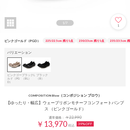
1
/
7
1
ピンクゴールド（PGD）
225/22.5cm
残り1点
230/23cm
残り1点
235/23.5cm
残
バリエーション
ピンクゴー
ブラックL
ブラック
ルド（PG
（BL）
（B）
D）
（コンポジション ブロウ）
COMPOSITION Blow
【ゆったり・幅広】ウェーブリボンモチーフコンフォートパンプ
ス （ピンクゴールド）
￥22,990
通常価格：
￥13,970
39%OFF
税込