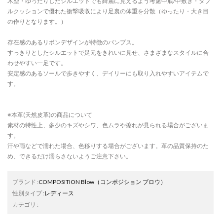
木型・ゆったりしたシルエットでも綺麗に見えるよう考慮中底/中敷き・ダブ
ルクッションで優れた衝撃吸収により足裏の体重を分散（ゆったり・大き目
の作りとなります。）
存在感のあるリボンデザインが特徴のパンプス。
すっきりとしたシルエットで足元をきれいに見せ、さまざまなスタイルに合
わせやすい一足です。
安定感のあるソールで歩きやすく、デイリーにも取り入れやすいアイテムで
す。
※本革(天然皮革)の商品について
素材の特性上、多少のキズやシワ、色ムラや擦れが見られる場合がございま
す。
汗や雨などで濡れた場合、色移りする場合がございます。革の品質保持のた
め、できるだけ濡らさないようご注意下さい。
ブランド
:
COMPOSITION Blow
（コンポジション ブロウ）
性別タイプ
:
レディース
カテゴリ
: