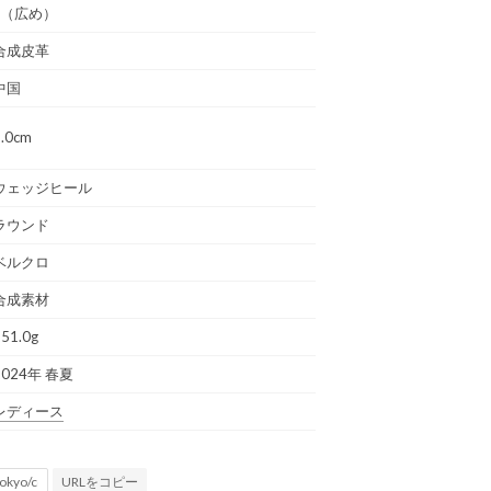
F（広め）
合成皮革
中国
1.0cm
ウェッジヒール
ラウンド
ベルクロ
合成素材
51.0g
2024年 春夏
レディース
URLをコピー