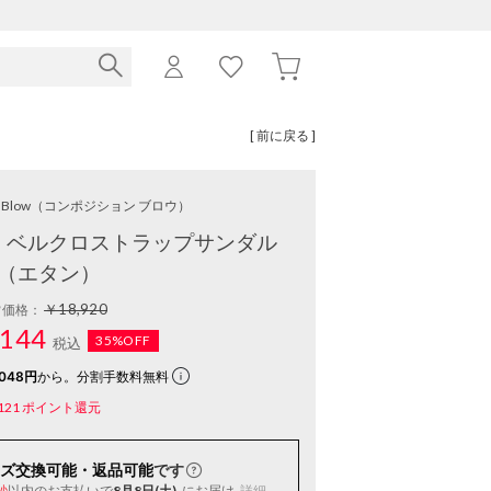
[ 前に戻る ]
Blow
（コンポジション ブロウ）
】ベルクロストラップサンダル
（エタン）
￥18,920
常価格：
144
35%OFF
税込
048円
から。分割手数料無料
121
ポイント還元
ズ交換可能・返品可能
です
以内
のお支払いで
8月8日(土)
にお届け
詳細
秒