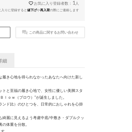
1
お気に入り登録者数：
人
に入りに登録すると
値下げ
や
再入荷
の際にご連絡します
この商品に関するお問い合わせ
詳細
な履き心地を得られなかったあなたへ向けた新し
ットと至福の履き心地で、女性に優しい美脚スタ
“Ｂｌｏｗ（ブロウ）”が誕生しました。
ランド比）のひとつを、日常的におしゃれを心掛
も綺麗に見えるよう考慮中底/中敷き・ダブルクッ
裏の体重を分散。
ます。