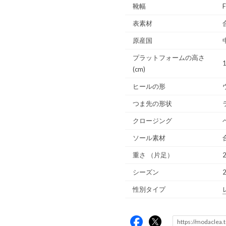
靴幅
表素材
原産国
プラットフォームの高さ
(cm)
ヒールの形
つま先の形状
クロージング
ソール素材
重さ
（片足）
2
シーズン
性別タイプ