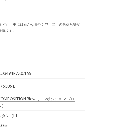
ますが、中には細かな傷やシワ、若干の色落ち等が
を除く）。
CO3494BW00165
775106 ET
COMPOSITION Blow
（コンポジション ブロ
ウ）
エタン（ET）
4.0cm