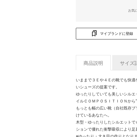
お気
マイブランドに登録
商品説明
サイズ
いままで３Ｅや４Ｅの靴でも快適
いシューズの提案です。
ゆったりしていても美しいシルエ
イルＣＯＭＰＯＳＩＴＩＯＮから
もっとも幅の広い靴（自社既存ブ
けているあなたへ。
木型・ゆったりしたシルエットで
ションで優れた衝撃吸収により足
※ゆったり・大き目の作りとなり