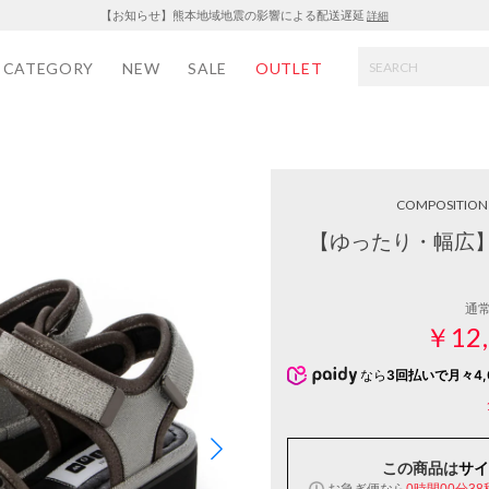
【お知らせ】熊本地域地震の影響による配送遅延
詳細
CATEGORY
NEW
SALE
OUTLET
COMPOSITION 
【ゆったり・幅広
通
￥12,
なら
3回払いで月々4,
この商品は
サイ
お急ぎ便なら
0時間00分37