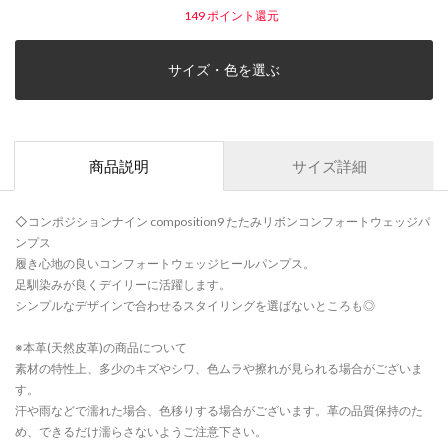
149
ポイント還元
サイズ・色を選ぶ
商品説明
サイズ詳細
◇コンポジションナイン composition9 たたみリボンコンフォートウェッジパ
ンプス
履き心地の良いコンフォートウェッジヒールパンプス。
足馴染みが良くデイリーに活躍します。
シンプルなデザインで合わせるスタイリングを選ばないところも◎
※本革(天然皮革)の商品について
素材の特性上、多少のキズやシワ、色ムラや擦れが見られる場合がございま
す。
汗や雨などで濡れた場合、色移りする場合がございます。革の品質保持のた
め、できるだけ濡らさないようご注意下さい。