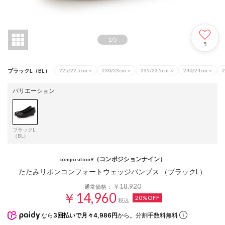
1
/
5
5
ブラックL（BL）
225/22.5cm
×
230/23cm
×
235/23.5cm
×
240/24cm
×
2
バリエーション
ブラックL
（BL）
（コンポジションナイン）
composition9
たたみリボンコンフォートウェッジパンプス （ブラックL）
￥18,920
通常価格：
￥14,960
20%OFF
税込
なら
3回払いで月々4,986円
から。分割手数料無料