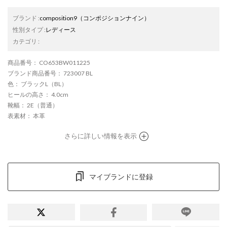
ブランド
:
composition9
（コンポジションナイン）
性別タイプ
:
レディース
カテゴリ
:
商品番号
： CO653BW011225
ブランド商品番号
： 723007 BL
色
： ブラックL（BL）
ヒールの高さ
： 4.0cm
靴幅
： 2E（普通）
表素材
： 本革
さらに詳しい情報を表示
マイブランドに登録