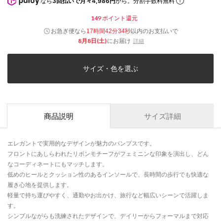
なら
3回払いで月々4,986円
から。分割手数料無料
149
ポイント還元
お急ぎ便なら
以内
のお支払いで
17時間42分33秒
8月8日(土)
にお届け
詳細
サイズ・色を選ぶ
商品説明
サイズ詳細
エレガントで実用的なデザインが魅力のパンプスです。
フロントにあしらわれたリボンモチーフがフェミニンな印象を演出し、どん
なコーディネートにもマッチします。
低めのヒールとクッション性のあるインソールで、長時間の歩行でも快適な
履き心地を提供します。
軽量で持ち運びやすく、通勤やお出かけ、旅行など幅広いシーンで活躍しま
す。
シンプルながらも洗練されたデザインで、デイリーからフォーマルまで対応