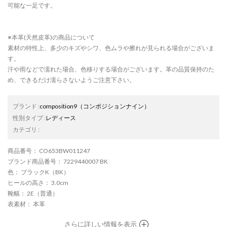
可能な一足です。
※本革(天然皮革)の商品について
素材の特性上、多少のキズやシワ、色ムラや擦れが見られる場合がございま
す。
汗や雨などで濡れた場合、色移りする場合がございます。革の品質保持のた
め、できるだけ濡らさないようご注意下さい。
ブランド
:
composition9
（コンポジションナイン）
性別タイプ
:
レディース
カテゴリ
:
商品番号
： CO653BW011247
ブランド商品番号
： 7229440007 BK
色
： ブラックK（BK）
ヒールの高さ
： 3.0cm
靴幅
： 2E（普通）
表素材
： 本革
さらに詳しい情報を表示