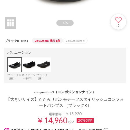
1
/
6
5
ブラックK（BK）
250/25cm
残り1点
255/25.5cm
×
バリエーション
ブラックK
ネイビーV
ブラック
（BK）
（NVY）
（B）
（コンポジションナイン）
composition9
【大きいサイズ】たたみリボンモチーフスタイリッシュコンフォ
ートパンプス （ブラックK）
￥18,920
通常価格：
￥14,960
20%OFF
税込