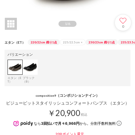
1
/
6
0
エタン（ET）
220/22cm
残り1点
225/22.5cm
×
230/23cm
残り1点
235/23.5
バリエーション
エタン（E
ブラック
T）
（B）
（コンポジションナイン）
composition9
ビジュービットスタイリッシュコンフォートパンプス （エタン）
￥20,900
税込
なら
3回払いで月々6,966円
から。分割手数料無料
209
ポイント還元