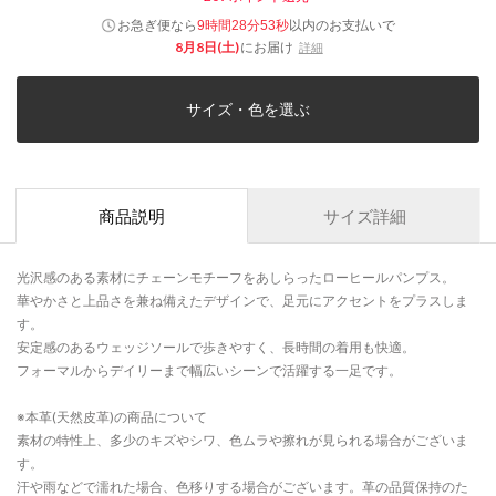
お急ぎ便なら
以内
のお支払いで
9時間28分53秒
8月8日(土)
にお届け
詳細
サイズ・色を選ぶ
商品説明
サイズ詳細
光沢感のある素材にチェーンモチーフをあしらったローヒールパンプス。
華やかさと上品さを兼ね備えたデザインで、足元にアクセントをプラスしま
す。
安定感のあるウェッジソールで歩きやすく、長時間の着用も快適。
フォーマルからデイリーまで幅広いシーンで活躍する一足です。
※本革(天然皮革)の商品について
素材の特性上、多少のキズやシワ、色ムラや擦れが見られる場合がございま
す。
汗や雨などで濡れた場合、色移りする場合がございます。革の品質保持のた