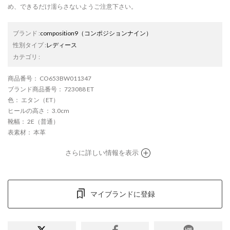
め、できるだけ濡らさないようご注意下さい。
ブランド
:
composition9
（コンポジションナイン）
性別タイプ
:
レディース
カテゴリ
:
商品番号
： CO653BW011347
ブランド商品番号
： 723088 ET
色
： エタン（ET）
ヒールの高さ
： 3.0cm
靴幅
： 2E（普通）
表素材
： 本革
さらに詳しい情報を表示
マイブランドに登録