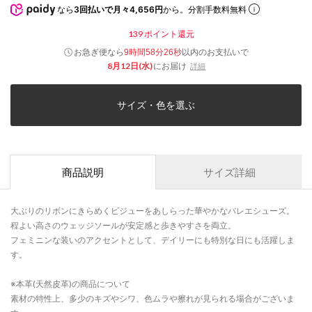
なら
3回払いで月々4,656円
から。分割手数料無料
139
ポイント還元
お急ぎ便なら
以内
のお支払いで
9時間58分26秒
8月12日(水)
にお届け
詳細
サイズ・色を選ぶ
商品説明
サイズ詳細
大ぶりのリボンにきらめくビジューをあしらった華やかなバレエシューズ。
程よい高さのウェッジソールが安定感と歩きやすさを両立。
フェミニンな装いのアクセントとして、デイリーにも特別な日にも活躍しま
す。
※本革(天然皮革)の商品について
素材の特性上、多少のキズやシワ、色ムラや擦れが見られる場合がございま