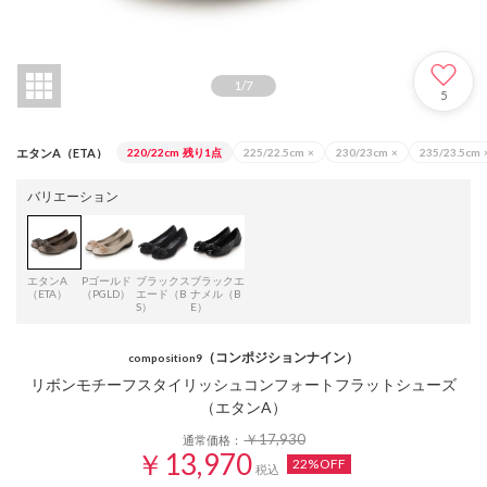
1
/
7
5
エタンA（ETA）
220/22cm
残り1点
225/22.5cm
×
230/23cm
×
235/23.5cm
バリエーション
エタンA
Pゴールド
ブラックス
ブラックエ
（ETA）
（PGLD）
エード（B
ナメル（B
S）
E）
（コンポジションナイン）
composition9
リボンモチーフスタイリッシュコンフォートフラットシューズ
（エタンA）
￥17,930
通常価格：
￥13,970
22%OFF
税込