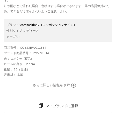
す。
汗や雨などで濡れた場合、色移りする場合がございます。革の品質保持のた
め、できるだけ濡らさないようご注意下さい。
ブランド
:
composition9
（コンポジションナイン）
性別タイプ
:
レディース
カテゴリ
:
商品番号
： CO653BW011364
ブランド商品番号
： 722263 ETA
色
： エタンA（ETA）
ヒールの高さ
： 2.5cm
靴幅
： 2E（普通）
表素材
： 本革
さらに詳しい情報を表示
マイブランドに登録