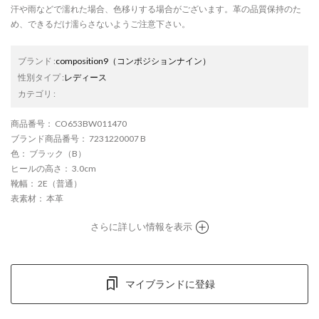
汗や雨などで濡れた場合、色移りする場合がございます。革の品質保持のた
め、できるだけ濡らさないようご注意下さい。
ブランド
:
composition9
（コンポジションナイン）
性別タイプ
:
レディース
カテゴリ
:
商品番号
： CO653BW011470
ブランド商品番号
： 7231220007 B
色
： ブラック（B）
ヒールの高さ
： 3.0cm
靴幅
： 2E（普通）
表素材
： 本革
さらに詳しい情報を表示
マイブランドに登録