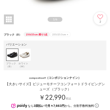
1
/
6
2
ブラック（B）
250/25cm
残り1点
255/25.5cm
×
バリエーション
ブラック
ホワイト
（B）
（W）
（コンポジションナイン）
composition9
【大きいサイズ】ビジューモチーフコンフォートドライビングシ
ューズ （ブラック）
￥22,990
税込
なら
3回払いで月々7,663円
から。分割手数料無料