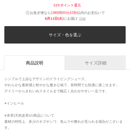
229
ポイント還元
お急ぎ便なら
以内
のお支払いで
19時間00分41秒
8月11日(火)
にお届け
詳細
サイズ・色を選ぶ
商品説明
サイズ詳細
シンプルで上品なデザインのドライビングシューズ。
やわらかな素材感と軽やかな履き心地で、長時間でも快適に過ごせます。
デイリーからきれいめスタイルまで幅広く合わせやすい一足です。
※インヒール
※本革(天然皮革)の商品について
素材の特性上、多少のキズやシワ、色ムラや擦れが見られる場合がございま
す。