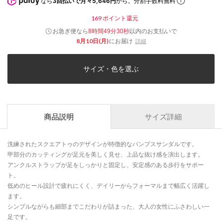
なら
3回払いで月々5,646円
から。分割手数料無料
169
ポイント還元
お急ぎ便なら
以内
のお支払いで
8時間49分30秒
8月10日(月)
にお届け
詳細
サイズ・色を選ぶ
商品説明
サイズ詳細
洗練されたスクエアトゥのデザインが特徴的なパンプスサンダルです。
甲部分のカッティングが足元を美しく見せ、上品な抜け感を演出します。
アンクルストラップが足をしっかりと固定し、安定感のある歩行をサポー
ト。
低めのヒール設計で疲れにくく、デイリーからフォーマルまで幅広く活躍し
ます。
シンプルながらも細部までこだわりが詰まった、大人の女性にふさわしい一
足です。