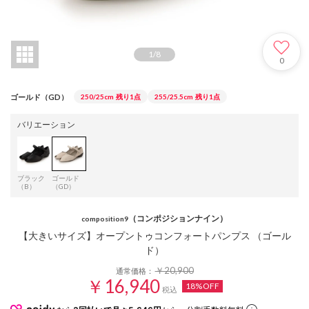
1
/
8
0
ゴールド（GD）
250/25cm
残り1点
255/25.5cm
残り1点
バリエーション
ブラック
ゴールド
（B）
（GD）
（コンポジションナイン）
composition9
【大きいサイズ】オープントゥコンフォートパンプス （ゴール
ド）
￥20,900
通常価格：
￥16,940
18%OFF
税込