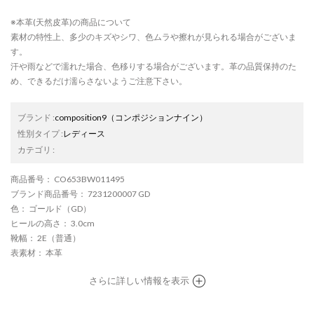
※本革(天然皮革)の商品について
素材の特性上、多少のキズやシワ、色ムラや擦れが見られる場合がございま
す。
汗や雨などで濡れた場合、色移りする場合がございます。革の品質保持のた
め、できるだけ濡らさないようご注意下さい。
ブランド
:
composition9
（コンポジションナイン）
性別タイプ
:
レディース
カテゴリ
:
商品番号
： CO653BW011495
ブランド商品番号
： 7231200007 GD
色
： ゴールド（GD）
ヒールの高さ
： 3.0cm
靴幅
： 2E（普通）
表素材
： 本革
さらに詳しい情報を表示