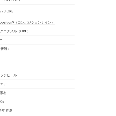
973 OKE
position9
（コンポジションナイン）
クエナメル（OKE）
cm
（普通）
ッジヒール
エア
素材
.0g
24年 春夏