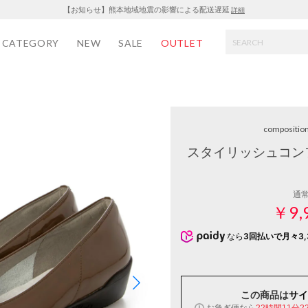
【お知らせ】熊本地域地震の影響による配送遅延
詳細
CATEGORY
NEW
SALE
OUTLET
compositio
スタイリッシュコン
通
￥9,
なら
3回払いで月々3,
この商品は
サイ
お急ぎ便なら
22時間11分2