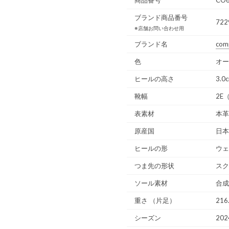
ブランド商品番号
722
※店舗お問い合わせ用
ブランド名
com
色
オー
ヒールの高さ
3.0
靴幅
2E
表素材
本革
原産国
日本
ヒールの形
ウェ
つま先の形状
スク
ソール素材
合成
重さ
（片足）
216
シーズン
20