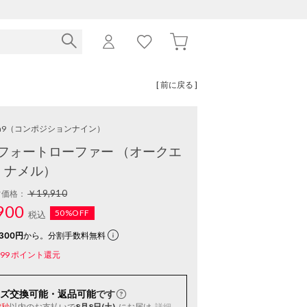
[ 前に戻る ]
n9
（コンポジションナイン）
フォートローファー （オークエ
ナメル）
￥19,910
常価格：
900
50%OFF
税込
300円
から。分割手数料無料
99
ポイント還元
ズ交換可能・返品可能
です
以内
のお支払いで
8月8日(土)
にお届け
詳細
1秒