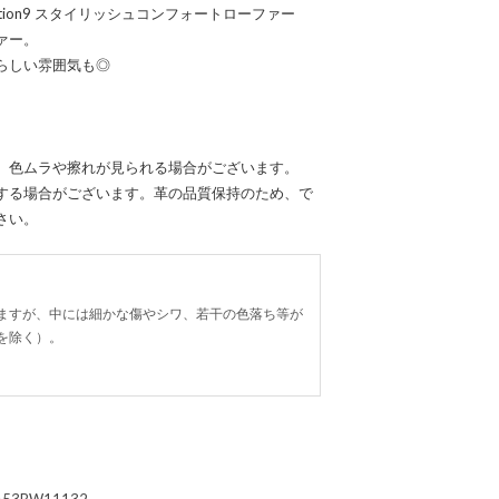
ition9 スタイリッシュコンフォートローファー
ァー。
らしい雰囲気も◎
。
、色ムラや擦れが見られる場合がございます。
する場合がございます。革の品質保持のため、で
さい。
ますが、中には細かな傷やシワ、若干の色落ち等が
を除く）。
653BW11132