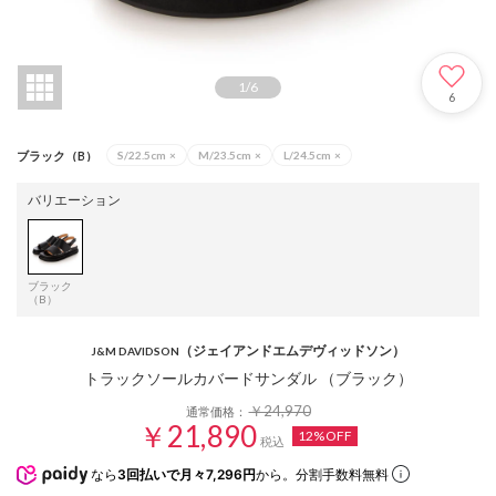
1
/
6
6
ブラック（B）
S/22.5cm
×
M/23.5cm
×
L/24.5cm
×
バリエーション
ブラック
（B）
（ジェイアンドエムデヴィッドソン）
J&M DAVIDSON
トラックソールカバードサンダル （ブラック）
￥24,970
通常価格：
￥21,890
12%OFF
税込
なら
3回払いで月々7,296円
から。分割手数料無料