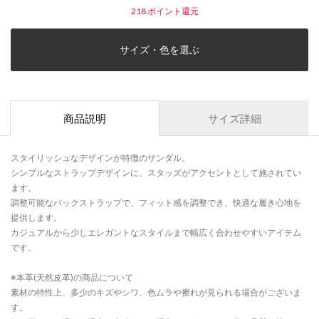
218
ポイント還元
サイズ・色を選ぶ
商品説明
サイズ詳細
スタイリッシュなデザインが特徴のサンダル。
シンプルなストラップデザインに、スタッズがアクセントとして施されてい
ます。
調整可能なバックストラップで、フィット感を調整でき、快適な履き心地を
提供します。
カジュアルから少しエレガントなスタイルまで幅広く合わせやすいアイテム
です。
※本革(天然皮革)の商品について
素材の特性上、多少のキズやシワ、色ムラや擦れが見られる場合がございま
す。