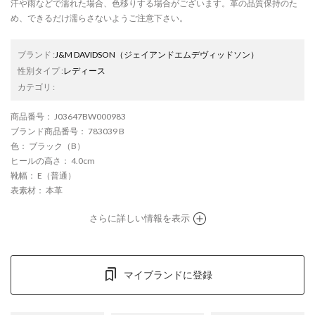
汗や雨などで濡れた場合、色移りする場合がございます。革の品質保持のた
め、できるだけ濡らさないようご注意下さい。
ブランド
:
J&M DAVIDSON
（ジェイアンドエムデヴィッドソン）
性別タイプ
:
レディース
カテゴリ
:
商品番号
： J03647BW000983
ブランド商品番号
： 783039 B
色
： ブラック（B）
ヒールの高さ
： 4.0cm
靴幅
： E（普通）
表素材
： 本革
さらに詳しい情報を表示
マイブランドに登録