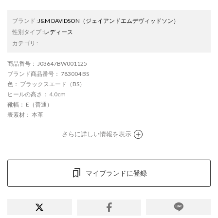
ブランド
:
J&M DAVIDSON
（ジェイアンドエムデヴィッドソン）
性別タイプ
:
レディース
カテゴリ
:
商品番号
： J03647BW001125
ブランド商品番号
： 783004 BS
色
： ブラックスエード（BS）
ヒールの高さ
： 4.0cm
靴幅
： E（普通）
表素材
： 本革
さらに詳しい情報を表示
マイブランドに登録