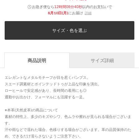
お急ぎ便なら
以内
のお支払いで
12時間08分40秒
8月10日(月)
にお届け
詳細
サイズ・色を選ぶ
商品説明
サイズ詳細
エレガントなメタルモチーフが目を惹くパンプス。
スエード調素材とポインテッドトゥが上品な印象を演出。
ローヒールで安定感があり、長時間の着用にも◎
通勤やお出かけ、フォーマルにも活躍する一足。
※本革(天然皮革)の商品について
素材の特性上、多少のキズやシワ、色ムラや擦れが見られる場合がございま
す。
汗や雨などで濡れた場合、色移りする場合がございます。革の品質保持のた
め、できるだけ濡らさないようご注意下さい。