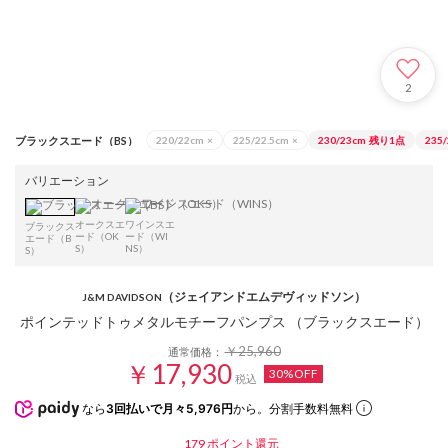
2
ブラックスエード（BS）
220/22cm
×
225/22.5cm
×
230/23cm
残り1点
235/
バリエーション
オークスエ
ワインスエ
ブラックス
ード（OK
ード（WI
エード（B
S）
NS）
S）
（ジェイアンドエムデヴィッドソン）
J&M DAVIDSON
ポインテッドトゥメタルモチーフパンプス （ブラックスエード）
￥25,960
通常価格：
￥17,930
30%OFF
税込
なら
3回払いで月々5,976円
から。分割手数料無料
179
ポイント還元