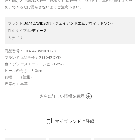
汗や雨などで濡れた場合、色移りする場合がございます。革の品質保持のた
め、できるだけ濡らさないようご注意下さい。
ブランド
:
J&M DAVIDSON
（ジェイアンドエムデヴィッドソン）
性別タイプ
:
レディース
カテゴリ
:
商品番号
： J03647BW001129
ブランド商品番号
： 783047 GYS/
色
： グレースエードコンビ（GYS/）
ヒールの高さ
： 3.0cm
靴幅
： E（普通）
表素材
： 本革
さらに詳しい情報を表示
マイブランドに登録