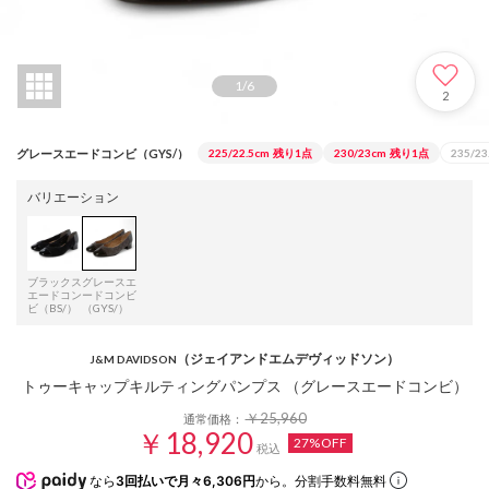
1
/
6
2
グレースエードコンビ（GYS/）
225/22.5cm
残り1点
230/23cm
残り1点
235/23
バリエーション
ブラックス
グレースエ
エードコン
ードコンビ
ビ（BS/）
（GYS/）
（ジェイアンドエムデヴィッドソン）
J&M DAVIDSON
トゥーキャップキルティングパンプス （グレースエードコンビ）
￥25,960
通常価格：
￥18,920
27%OFF
税込
なら
3回払いで月々6,306円
から。分割手数料無料