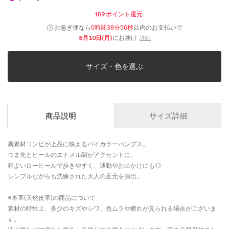
189
ポイント還元
お急ぎ便なら
以内
のお支払いで
0時間38分56秒
8月10日(月)
にお届け
詳細
サイズ・色を選ぶ
商品説明
サイズ詳細
異素材コンビが上品に映えるバイカラーパンプス。
つま先とヒールのエナメル調がアクセントに。
程よいローヒールで歩きやすく、通勤やお出かけにも◎
シンプルながらも洗練された大人の足元を演出。
※本革(天然皮革)の商品について
素材の特性上、多少のキズやシワ、色ムラや擦れが見られる場合がございま
す。