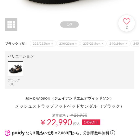
1
/
7
2
ブラック（B）
225/22.5cm
×
230/23cm
×
235/23.5cm
×
240/24cm
×
245
バリエーション
ブラック
（B）
（ジェイアンドエムデヴィッドソン）
J&M DAVIDSON
メッシュストラップフットベッドサンダル （ブラック）
￥26,950
通常価格：
￥22,990
14%OFF
税込
なら
3回払いで月々7,663円
から。分割手数料無料