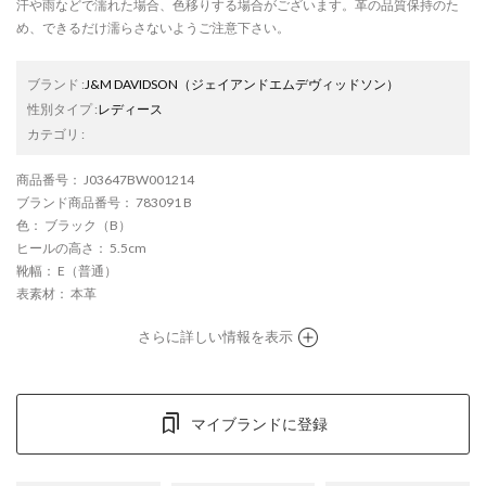
汗や雨などで濡れた場合、色移りする場合がございます。革の品質保持のた
め、できるだけ濡らさないようご注意下さい。
ブランド
:
J&M DAVIDSON
（ジェイアンドエムデヴィッドソン）
性別タイプ
:
レディース
カテゴリ
:
商品番号
： J03647BW001214
ブランド商品番号
： 783091 B
色
： ブラック（B）
ヒールの高さ
： 5.5cm
靴幅
： E（普通）
表素材
： 本革
さらに詳しい情報を表示
マイブランドに登録