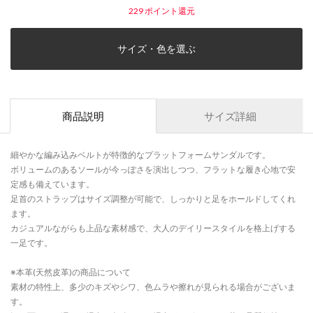
229
ポイント還元
サイズ・色を選ぶ
商品説明
サイズ詳細
細やかな編み込みベルトが特徴的なプラットフォームサンダルです。
ボリュームのあるソールが今っぽさを演出しつつ、フラットな履き心地で安
定感も備えています。
足首のストラップはサイズ調整が可能で、しっかりと足をホールドしてくれ
ます。
カジュアルながらも上品な素材感で、大人のデイリースタイルを格上げする
一足です。
※本革(天然皮革)の商品について
素材の特性上、多少のキズやシワ、色ムラや擦れが見られる場合がございま
す。