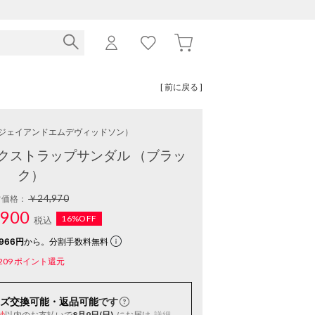
[ 前に戻る ]
ジェイアンドエムデヴィッドソン）
クストラップサンダル （ブラッ
ク）
￥24,970
常価格：
900
16%OFF
税込
966円
から。分割手数料無料
209
ポイント還元
ズ交換可能・返品可能
です
以内
のお支払いで
8月9日(日)
にお届け
詳細
秒