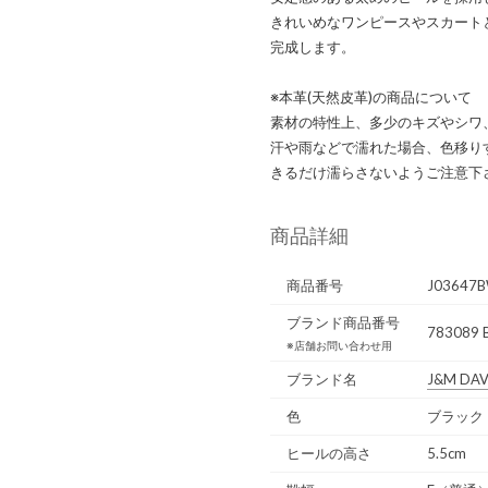
きれいめなワンピースやスカート
完成します。
※本革(天然皮革)の商品について
素材の特性上、多少のキズやシワ
汗や雨などで濡れた場合、色移り
きるだけ濡らさないようご注意下
商品詳細
商品番号
J03647
ブランド商品番号
783089 
※店舗お問い合わせ用
ブランド名
J&M DA
色
ブラック
ヒールの高さ
5.5cm