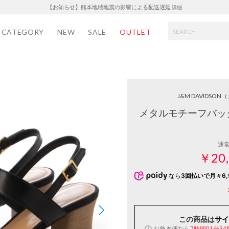
【お知らせ】熊本地域地震の影響による配送遅延
詳細
CATEGORY
NEW
SALE
OUTLET
J&M DAVIDSON
（
メタルモチーフバッ
通
￥20,
なら
3回払いで月々6,
この商品は
サイ
お急ぎ便なら
7時間01分34