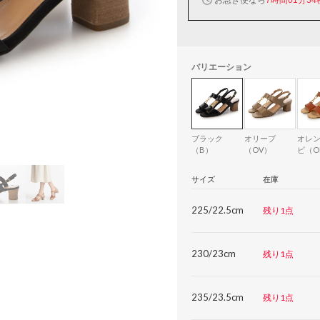
バリエーション
ブラック
オリーブ
オレ
（B）
（OV）
ビ（O
サイズ
在庫
225/22.5cm
残り1点
230/23cm
残り1点
235/23.5cm
残り1点