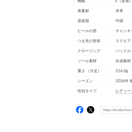
靴幅
E（普通
表素材
本革
原産国
中国
ヒールの形
チャンキ
つま先の形状
スクエア
クロージング
バックル
ソール素材
合成素材
重さ
（片足）
216.0g
シーズン
2026年 
性別タイプ
レディー