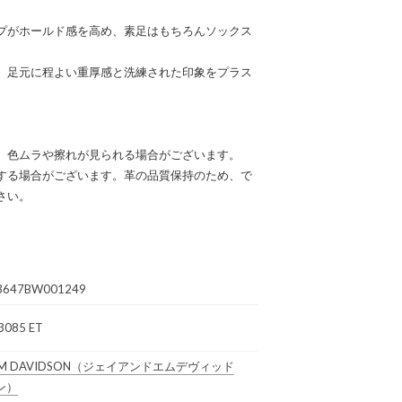
プがホールド感を高め、素足はもちろんソックス
、足元に程よい重厚感と洗練された印象をプラス
、色ムラや擦れが見られる場合がございます。
する場合がございます。革の品質保持のため、で
さい。
3647BW001249
3085 ET
M DAVIDSON
（ジェイアンドエムデヴィッド
ン）