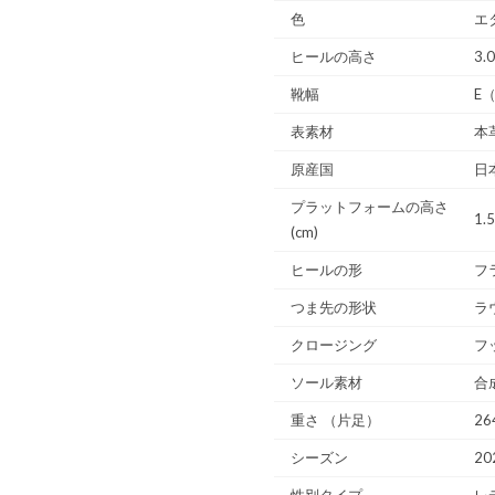
色
エ
ヒールの高さ
3.
靴幅
E
表素材
本
原産国
日
プラットフォームの高さ
1.
(cm)
ヒールの形
フ
つま先の形状
ラ
クロージング
フ
ソール素材
合
重さ
（片足）
26
シーズン
20
性別タイプ
レ