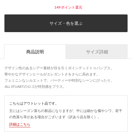
149
ポイント還元
サイズ・色を選ぶ
商品説明
サイズ詳細
デザイン性のあるシアー素材が目を引くポインテッドトゥパンプス。
華やかなデザインヒールがエレガントさをさらに高めます。
フェミニンなシルエットで、パーティーや特別なシーンにぴったり。
JILL STUARTのロゴが特別感をプラス。
こちらはアウトレット品です。
主にはシーズン落ちの新品になりますが、中には細かな傷やシワ、若干
の色落ち等がある場合がございます（訳あり品を除く）。
詳細はこちら