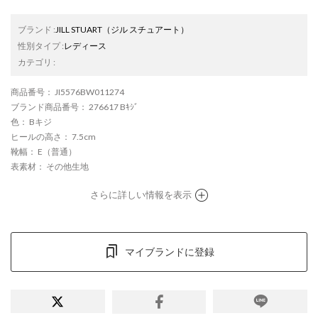
ブランド
:
JILL STUART
（ジル スチュアート）
性別タイプ
:
レディース
カテゴリ
:
商品番号
： JI5576BW011274
ブランド商品番号
： 276617 Bｷｼﾞ
色
： Bキジ
ヒールの高さ
： 7.5cm
靴幅
： E（普通）
表素材
： その他生地
さらに詳しい情報を表示
マイブランドに登録