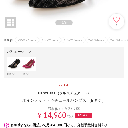
1
/
6
1
Bキジ
225/22.5cm
×
230/23cm
×
235/23.5cm
×
240/24cm
×
245/24.5cm
バリエーション
Bキジ
Pキジ
（ジル スチュアート）
JILL STUART
ポインテッドトゥチュールパンプス （Bキジ）
￥23,980
通常価格：
￥14,960
37%OFF
税込
なら
3回払いで月々4,986円
から。分割手数料無料