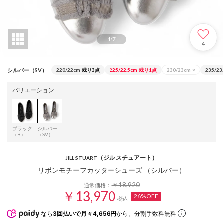
1
/
7
4
シルバー（SV）
220/22cm
残り3点
225/22.5cm
残り1点
230/23cm
×
235/23
バリエーション
ブラック
シルバー
（B）
（SV）
（ジル スチュアート）
JILL STUART
リボンモチーフカッターシューズ （シルバー）
￥18,920
通常価格：
￥13,970
26%OFF
税込
なら
3回払いで月々4,656円
から。分割手数料無料