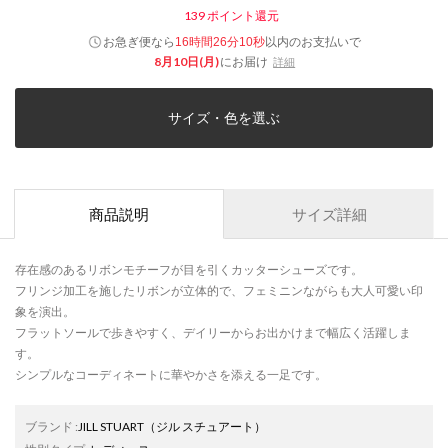
139
ポイント還元
お急ぎ便なら
以内
のお支払いで
16時間26分10秒
8月10日(月)
にお届け
詳細
サイズ・色を選ぶ
商品説明
サイズ詳細
存在感のあるリボンモチーフが目を引くカッターシューズです。
フリンジ加工を施したリボンが立体的で、フェミニンながらも大人可愛い印
象を演出。
フラットソールで歩きやすく、デイリーからお出かけまで幅広く活躍しま
す。
シンプルなコーディネートに華やかさを添える一足です。
ブランド
:
JILL STUART
（ジル スチュアート）