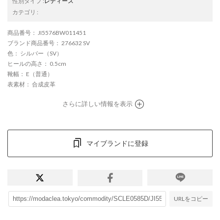
性別タイプ
:
レディース
カテゴリ
:
商品番号
： JI5576BW011451
ブランド商品番号
： 276632 SV
色
： シルバー（SV）
ヒールの高さ
： 0.5cm
靴幅
： E（普通）
表素材
： 合成皮革
さらに詳しい情報を表示
マイブランドに登録
URLをコピー