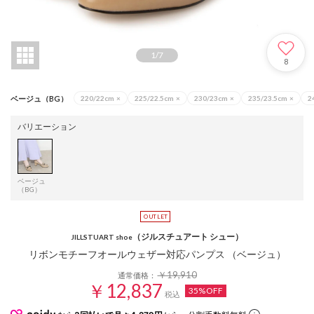
1
/
7
8
ベージュ（BG）
220/22cm
×
225/22.5cm
×
230/23cm
×
235/23.5cm
×
2
バリエーション
ベージュ
（BG）
（ジルスチュアート シュー）
JILLSTUART shoe
リボンモチーフオールウェザー対応パンプス （ベージュ）
￥19,910
通常価格：
￥12,837
35%OFF
税込