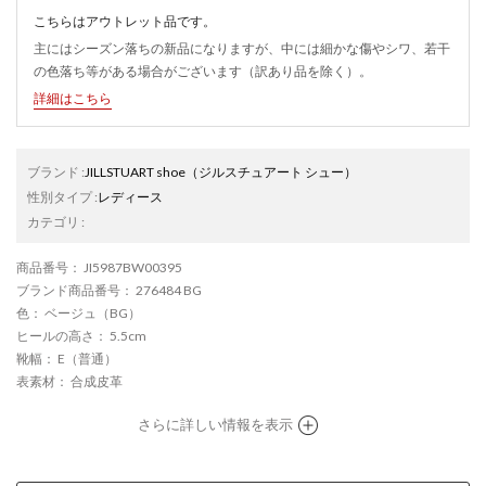
こちらはアウトレット品です。
主にはシーズン落ちの新品になりますが、中には細かな傷やシワ、若干
の色落ち等がある場合がございます（訳あり品を除く）。
詳細はこちら
ブランド
:
JILLSTUART shoe
（ジルスチュアート シュー）
性別タイプ
:
レディース
カテゴリ
:
商品番号
： JI5987BW00395
ブランド商品番号
： 276484 BG
色
： ベージュ（BG）
ヒールの高さ
： 5.5cm
靴幅
： E（普通）
表素材
： 合成皮革
さらに詳しい情報を表示