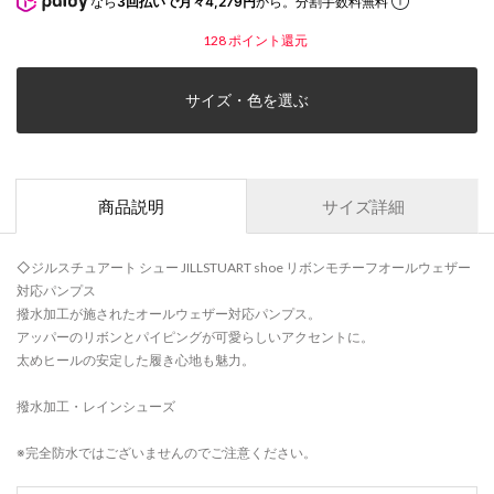
なら
3回払いで月々4,279円
から。分割手数料無料
128
ポイント還元
サイズ・色を選ぶ
商品説明
サイズ詳細
◇ジルスチュアート シュー JILLSTUART shoe リボンモチーフオールウェザー
対応パンプス
撥水加工が施されたオールウェザー対応パンプス。
アッパーのリボンとパイピングが可愛らしいアクセントに。
太めヒールの安定した履き心地も魅力。
撥水加工・レインシューズ
※完全防水ではございませんのでご注意ください。