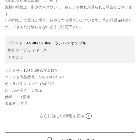
※本革(天然皮革)の商品について
素材の特性上、多少のキズやシワ、色ムラや擦れが見られる場合がございま
す。
汗や雨などで濡れた場合、色移りする場合がございます。革の品質保持のた
め、できるだけ濡らさないようご注意下さい。
ブランド
:
LANVIN en Bleu
（ランバン オン ブルー）
性別タイプ
:
レディース
カテゴリ
:
商品番号
： LA3218BW012150
ブランド商品番号
： 542874 Bｶﾞﾗｽ/
色
： Bガラスコンビ（Bｶﾞﾗｽ/）
ヒールの高さ
： 2.0cm
靴幅
： E（普通）
表素材
： 本革
さらに詳しい情報を表示