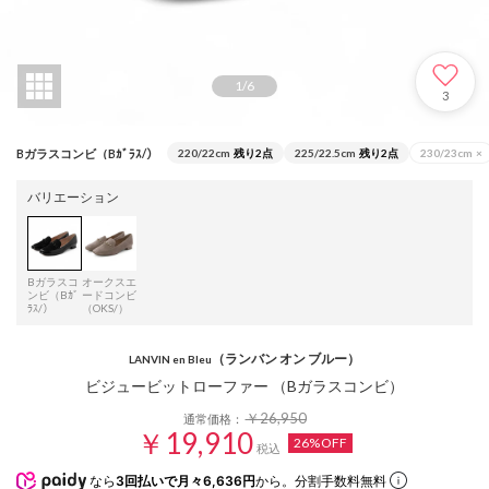
1
/
6
3
Bガラスコンビ（Bｶﾞﾗｽ/）
220/22cm
残り2点
225/22.5cm
残り2点
230/23cm
×
バリエーション
Bガラスコ
オークスエ
ンビ（Bｶﾞ
ードコンビ
ﾗｽ/）
（OKS/）
（ランバン オン ブルー）
LANVIN en Bleu
ビジュービットローファー （Bガラスコンビ）
￥26,950
通常価格：
￥19,910
26%OFF
税込
なら
3回払いで月々6,636円
から。分割手数料無料