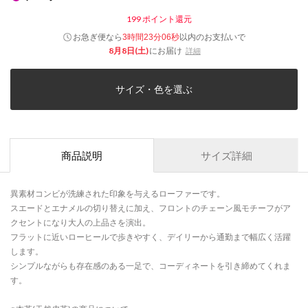
199
ポイント還元
お急ぎ便なら
以内
のお支払いで
3時間23分06秒
8月8日(土)
にお届け
詳細
サイズ・色を選ぶ
商品説明
サイズ詳細
異素材コンビが洗練された印象を与えるローファーです。
スエードとエナメルの切り替えに加え、フロントのチェーン風モチーフがア
クセントになり大人の上品さを演出。
フラットに近いローヒールで歩きやすく、デイリーから通勤まで幅広く活躍
します。
シンプルながらも存在感のある一足で、コーディネートを引き締めてくれま
す。