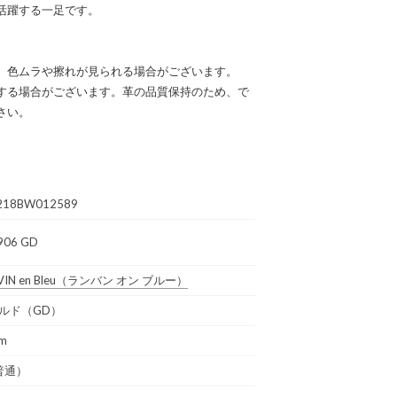
活躍する一足です。
、色ムラや擦れが見られる場合がございます。
する場合がございます。革の品質保持のため、で
さい。
218BW012589
906 GD
IN en Bleu
（ランバン オン ブルー）
ルド（GD）
cm
普通）