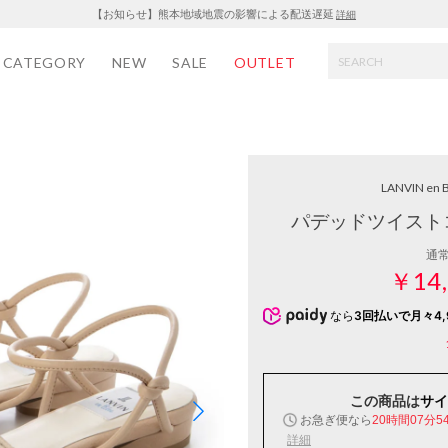
【お知らせ】熊本地域地震の影響による配送遅延
詳細
CATEGORY
NEW
SALE
OUTLET
LANVIN en 
パデッドツイスト
通
￥14,
なら
3回払いで月々4,
この商品は
サイ
お急ぎ便なら
20時間07分5
詳細