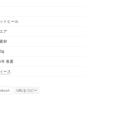
ットヒール
エア
素材
0g
6年 春夏
ィース
URLをコピー