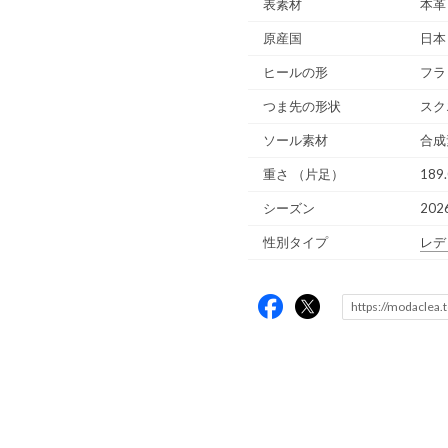
表素材
本革
原産国
日本
ヒールの形
フラ
つま先の形状
スク
ソール素材
合成
重さ
（片足）
189.
シーズン
202
性別タイプ
レデ