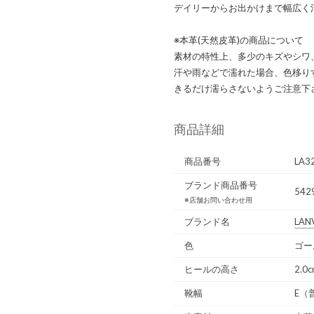
デイリーからお出かけまで幅広く
※本革(天然皮革)の商品について
素材の特性上、多少のキズやシワ
汗や雨などで濡れた場合、色移り
きるだけ濡らさないようご注意下
商品詳細
商品番号
LA3
ブランド商品番号
542
※店舗お問い合わせ用
ブランド名
LANV
色
ゴー
ヒールの高さ
2.0
靴幅
E（