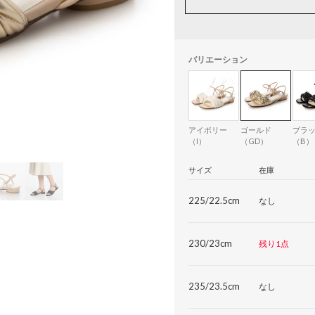
バリエーション
アイボリー
ゴールド
ブラ
（I）
（GD）
（B）
サイズ
在庫
225/22.5cm
なし
230/23cm
残り1点
235/23.5cm
なし