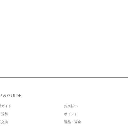
P & GUIDE
用ガイド
お支払い
・送料
ポイント
ズ交換
返品・返金