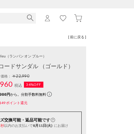
[ 前に戻る ]
Bleu
（ランバン オン ブルー）
コードサンダル （ゴールド）
￥22,990
常価格：
960
34%OFF
税込
986円
から。分割手数料無料
149
ポイント還元
ズ交換可能・返品可能
です
以内
のお支払いで
8月11日(火)
にお届け
3秒