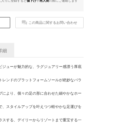
に入りに登録すると
値下げ
や
再入荷
の際にご連絡します
この商品に関するお問い合わせ
詳細
ビジューが魅力的な、ラグジュアリー感漂う厚底
トレンドのプラットフォームソールが絶妙なバラ
プにより、個々の足の形に合わせた細やかなホー
で、スタイルアップを叶えつつ軽やかな足運びを
ラスする、デイリーからリゾートまで重宝する一