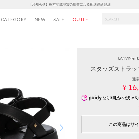
【お知らせ】熊本地域地震の影響による配送遅延
詳細
CATEGORY
NEW
SALE
OUTLET
LANVIN en 
スタッズストラッ
通
￥16,
なら
3回払いで月々5,
この商品は
サイ