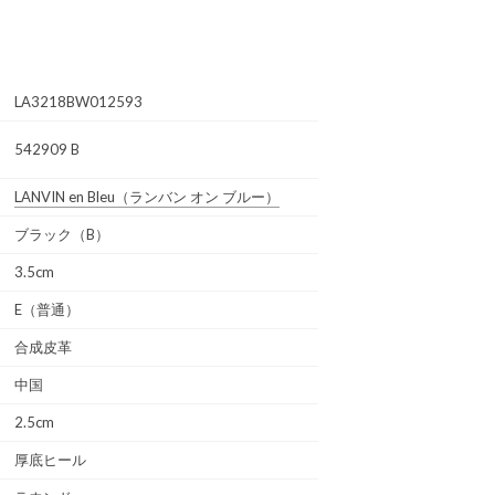
LA3218BW012593
542909 B
LANVIN en Bleu
（ランバン オン ブルー）
ブラック（B）
3.5cm
E（普通）
合成皮革
中国
2.5cm
厚底ヒール