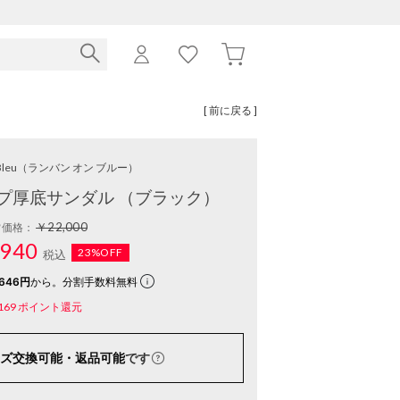
[ 前に戻る ]
Bleu
（ランバン オン ブルー）
プ厚底サンダル （ブラック）
￥22,000
常価格：
940
23%OFF
税込
646円
から。分割手数料無料
169
ポイント還元
ズ交換可能・返品可能
です