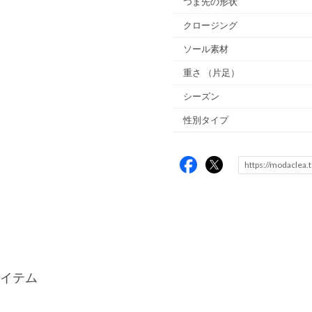
つま先の形状
クロージング
ソール素材
重さ
（片足）
シーズン
性別タイプ
イテム