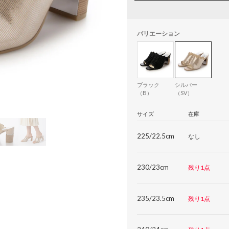
バリエーション
ブラック
シルバー
（B）
（SV）
サイズ
在庫
225/22.5cm
なし
230/23cm
残り1点
235/23.5cm
残り1点