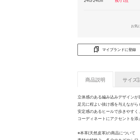
240/24cm
残り1点
お気
マイブランドに登録
商品説明
サイズ
立体感のある編み込みデザインが
足元に程よい抜け感を与えながら
安定感のあるヒールで歩きやすく
コーディネートにアクセントを添
※本革(天然皮革)の商品について
素材の特性上、多少のキズやシワ