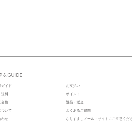
P & GUIDE
用ガイド
お支払い
・送料
ポイント
ズ交換
返品・返金
について
よくあるご質問
合わせ
なりすましメール・サイトにご注意くだ