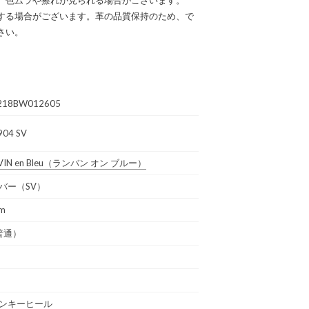
する場合がございます。革の品質保持のため、で
さい。
218BW012605
904 SV
IN en Bleu
（ランバン オン ブルー）
バー（SV）
cm
普通）
ンキーヒール