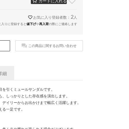
カートに入れる
2
お気に入り登録者数：
人
に入りに登録すると
値下げ
や
再入荷
の際にご連絡します
この商品に関するお問い合わせ
詳細
目を引くミュールサンダルです。
も、しっかりとした存在感を演出します。
、デイリーからお出かけまで幅広く活躍します。
える一足です。
、色ムラや擦れが見られる場合がございます。