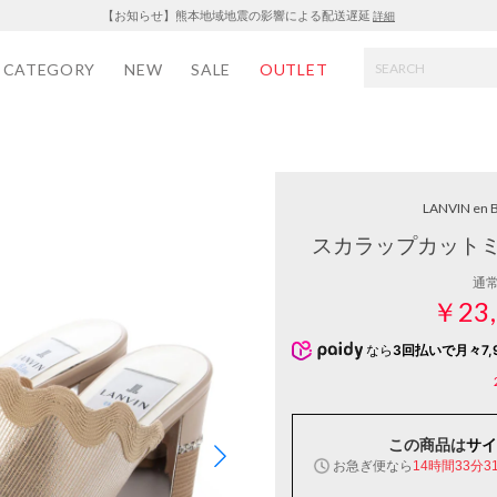
【お知らせ】熊本地域地震の影響による配送遅延
詳細
CATEGORY
NEW
SALE
OUTLET
LANVIN en 
スカラップカットミ
通
￥23,
なら
3回払いで月々7,
この商品は
サイ
お急ぎ便なら
14時間33分3