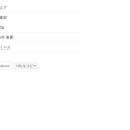
エア
素材
0g
6年 春夏
ィース
URLをコピー