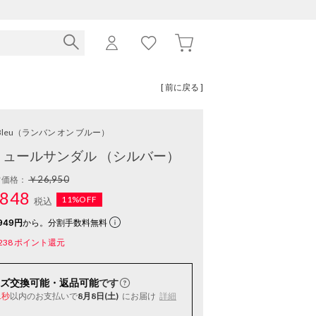
[ 前に戻る ]
Bleu
（ランバン オン ブルー）
ュールサンダル （シルバー）
￥26,950
常価格：
848
11%OFF
税込
949円
から。分割手数料無料
238
ポイント還元
ズ交換可能・返品可能
です
以内
のお支払いで
8月8日(土)
にお届け
詳細
0秒