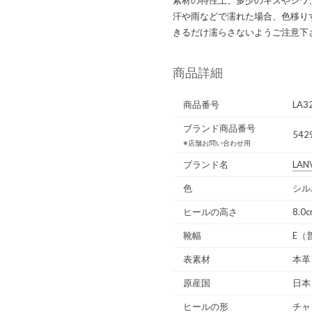
汗や雨などで濡れた場合、色移り
きるだけ濡らさないようご注意下
商品詳細
商品番号
LA3
ブランド商品番号
542
※店舗お問い合わせ用
ブランド名
LANV
色
シル
ヒールの高さ
8.0
靴幅
E（
表素材
本革
原産国
日本
ヒールの形
チャ