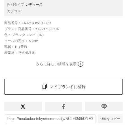
性別タイプ
:
レディース
カテゴリ
:
商品番号
： LA3218BW012785
ブランド商品番号
： 5429160007 B/
色
： ブラックコンビ（B/）
ヒールの高さ
： 6.0cm
靴幅
： E（普通）
表素材
： その他生地
さらに詳しい情報を表示
マイブランドに登録
URLをコピー