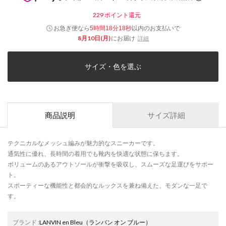
229
ポイント還元
お急ぎ便なら
以内
のお支払いで
5時間18分17秒
8月10日(月)
にお届け
詳細
サイズ・色を選ぶ
商品説明
サイズ詳細
テクニカルなメッシュ編みが魅力的なスニーカーです。
通気性に優れ、長時間の着用でも靴内を快適な状態に保ちます。
ボリュームのあるアウトソールが衝撃を吸収し、スムーズな足運びをサポー
ト。
スポーティーな機能性と都会的なルックスを兼ね備えた、モダンな一足で
す。
ブランド
:
LANVIN en Bleu
（ランバン オン ブルー）