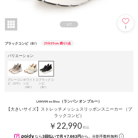
1
/
7
1
ブラックコンビ（B/）
250/25cm
残り1点
バリエーション
グレーコン
ホワイトコ
ブラックコ
ビ（GY/）
ンビ
ンビ
（W/）
（B/）
（ランバン オン ブルー）
LANVIN en Bleu
【大きいサイズ】ストレッチメッシュスリッポンスニーカー （ブ
ラックコンビ）
￥22,990
税込
なら
3回払いで月々7,663円
から。分割手数料無料