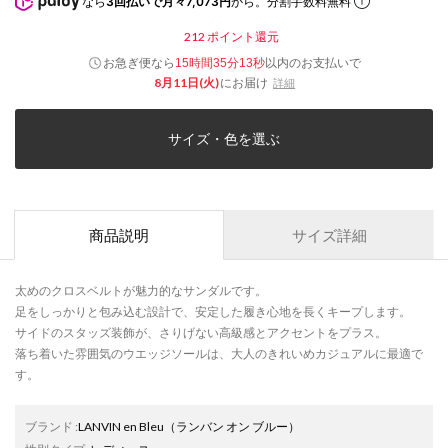
なら
3回払いで月々7,073円
から。分割手数料無料
212
ポイント還元
お急ぎ便なら
以内
のお支払いで
15時間35分13秒
8月11日(火)
にお届け
詳細
サイズ・色を選ぶ
商品説明
サイズ詳細
太めのクロスベルトが魅力的なサンダルです。
足をしっかりと包み込む設計で、安定した履き心地を長くキープします。
サイドのスタッズ装飾が、さりげない高級感とアクセントをプラス。
落ち着いた雰囲気のウエッジソールは、大人のきれいめカジュアルに最適で
す。
ブランド
:
LANVIN en Bleu
（ランバン オン ブルー）