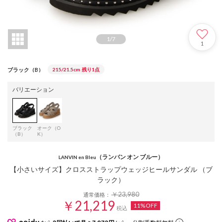
1
/
7
1
ブラック（B）
215/21.5cm
残り1点
バリエーション
ブラック
オーク（O
（B）
K）
（ランバン オン ブルー）
LANVIN en Bleu
【小さいサイズ】クロスストラップウェッジヒールサンダル （ブ
ラック）
￥23,980
通常価格：
￥21,219
11%OFF
税込