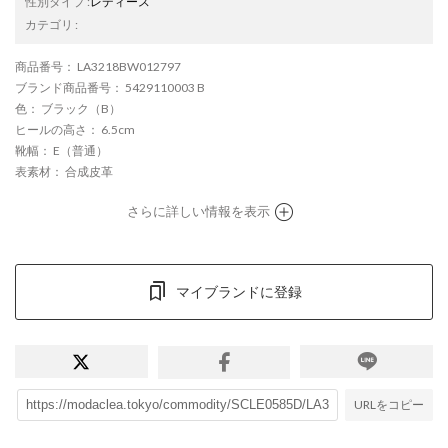
性別タイプ
:
レディース
カテゴリ
:
商品番号
： LA3218BW012797
ブランド商品番号
： 5429110003 B
色
： ブラック（B）
ヒールの高さ
： 6.5cm
靴幅
： E（普通）
表素材
： 合成皮革
さらに詳しい情報を表示
マイブランドに登録
URLをコピー