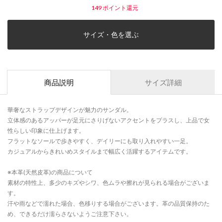
149
ポイント還元
サイズ・色を選ぶ
商品説明
サイズ詳細
華奢なストラップデザインが魅力のサンダル。
立体感のあるアッパーが足元にさりげないアクセントをプラスし、上品で女
性らしい印象に仕上げます。
フラットなソールで歩きやすく、デイリーにも取り入れやすい一足。
カジュアルからきれいめスタイルまで幅広く活躍するアイテムです。
※本革(天然皮革)の商品について
素材の特性上、多少のキズやシワ、色ムラや擦れが見られる場合がございま
す。
汗や雨などで濡れた場合、色移りする場合がございます。革の品質保持のた
め、できるだけ濡らさないようご注意下さい。