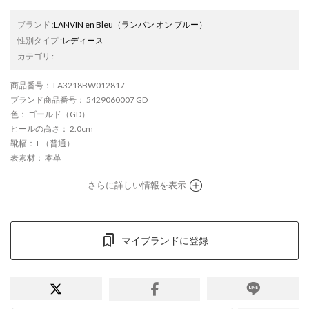
ブランド
:
LANVIN en Bleu
（ランバン オン ブルー）
性別タイプ
:
レディース
カテゴリ
:
商品番号
： LA3218BW012817
ブランド商品番号
： 5429060007 GD
色
： ゴールド（GD）
ヒールの高さ
： 2.0cm
靴幅
： E（普通）
表素材
： 本革
さらに詳しい情報を表示
マイブランドに登録