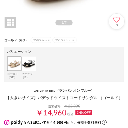
1
/
7
0
ゴールド（GD）
250/25cm
×
255/25.5cm
×
バリエーション
ゴールド
ブラック
（GD）
（B）
（ランバン オン ブルー）
LANVIN en Bleu
【大きいサイズ】パデッドツイストコードサンダル （ゴールド）
￥22,990
通常価格：
￥14,960
34%OFF
税込
なら
3回払いで月々4,986円
から。分割手数料無料