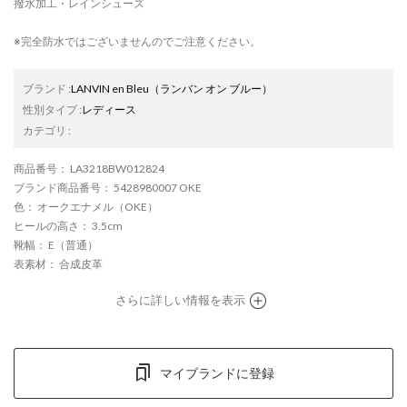
撥水加工・レインシューズ
※完全防水ではございませんのでご注意ください。
ブランド
:
LANVIN en Bleu
（ランバン オン ブルー）
性別タイプ
:
レディース
カテゴリ
:
商品番号
： LA3218BW012824
ブランド商品番号
： 5428980007 OKE
色
： オークエナメル（OKE）
ヒールの高さ
： 3.5cm
靴幅
： E（普通）
表素材
： 合成皮革
さらに詳しい情報を表示
マイブランドに登録