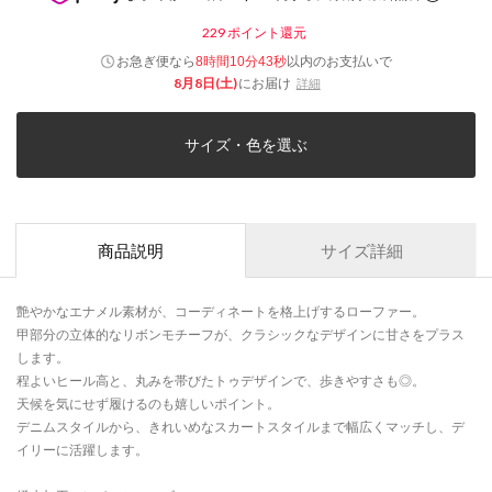
229
ポイント還元
お急ぎ便なら
以内
のお支払いで
8時間10分43秒
8月8日(土)
にお届け
詳細
サイズ・色を選ぶ
商品説明
サイズ詳細
艶やかなエナメル素材が、コーディネートを格上げするローファー。
甲部分の立体的なリボンモチーフが、クラシックなデザインに甘さをプラス
します。
程よいヒール高と、丸みを帯びたトゥデザインで、歩きやすさも◎。
天候を気にせず履けるのも嬉しいポイント。
デニムスタイルから、きれいめなスカートスタイルまで幅広くマッチし、デ
イリーに活躍します。