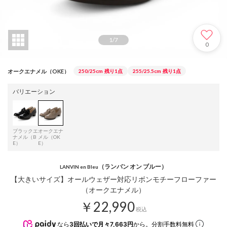
1
/
7
0
オークエナメル（OKE）
250/25cm
残り1点
255/25.5cm
残り1点
バリエーション
ブラックエ
オークエナ
ナメル（B
メル（OK
E）
E）
（ランバン オン ブルー）
LANVIN en Bleu
【大きいサイズ】オールウェザー対応リボンモチーフローファー
（オークエナメル）
￥22,990
税込
なら
3回払いで月々7,663円
から。分割手数料無料