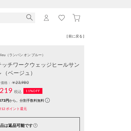
[ 前に戻る ]
Bleu
（ランバン オン ブルー）
テッチワークウェッジヒールサン
ル （ベージュ）
￥23,980
常価格：
219
11%OFF
税込
073円
から。分割手数料無料
212
ポイント還元
品は
返品可能
です