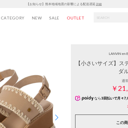
【お知らせ】熊本地域地震の影響による配送遅延
詳細
CATEGORY
NEW
SALE
OUTLET
LANVIN en 
【小さいサイズ】ス
ダ
通
￥21,
なら
3回払いで月々7,
この商