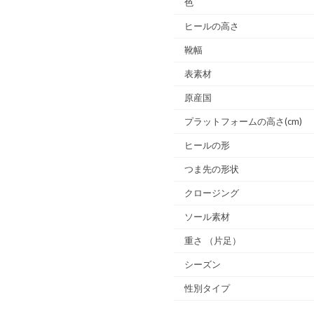
色
ヒールの高さ
靴幅
表素材
原産国
プラットフォームの高さ(cm)
ヒールの形
つま先の形状
クロージング
ソール素材
重さ
（片足）
シーズン
性別タイプ