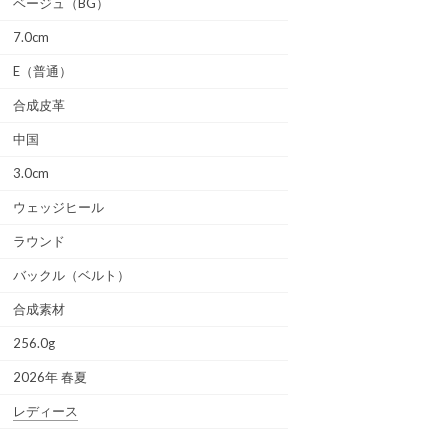
ベージュ（BG）
7.0cm
E（普通）
合成皮革
中国
3.0cm
ウェッジヒール
ラウンド
バックル（ベルト）
合成素材
256.0g
2026年 春夏
レディース