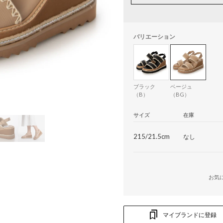
バリエーション
ブラック
ベージュ
（B）
（BG）
サイズ
在庫
215/21.5cm
なし
お気
マイブランドに登録