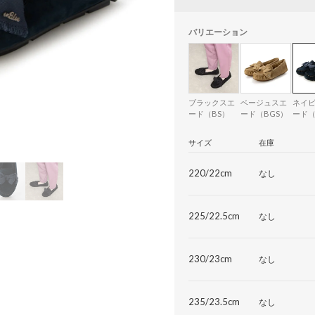
バリエーション
ブラックスエ
ベージュスエ
ネイ
ード（BS）
ード（BGS）
ード（
サイズ
在庫
220/22cm
なし
225/22.5cm
なし
230/23cm
なし
235/23.5cm
なし