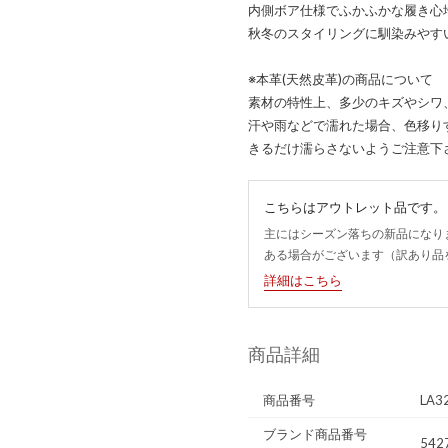
内側ボア仕様でふかふかな履き心
秋冬のスタイリングに馴染みやす
※本革(天然皮革)の商品について
素材の特性上、多少のキズやシワ
汗や雨などで濡れた場合、色移り
きるだけ濡らさないようご注意下
こちらはアウトレット品です。
主にはシーズン落ちの新品になり
ある場合がございます（訳あり品
詳細はこちら
商品詳細
商品番号
LA3
ブランド商品番号
542