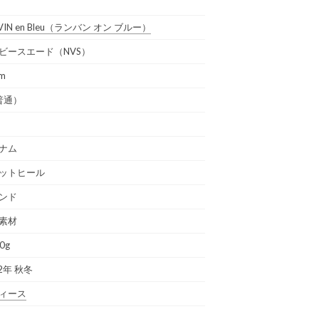
IN en Bleu
（ランバン オン ブルー）
ビースエード（NVS）
cm
普通）
ナム
ットヒール
ンド
素材
0g
2年 秋冬
ィース