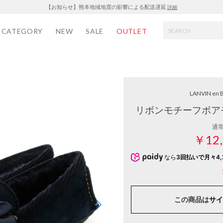
【お知らせ】熊本地域地震の影響による配送遅延
詳細
CATEGORY
NEW
SALE
OUTLET
LANVIN en 
リボンモチーフボア
通
￥12,
なら
3回払いで月々4,
この商品は
サイ