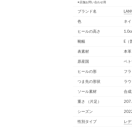
※店舗お問い合わせ用
ブランド名
LANV
色
ネイ
ヒールの高さ
1.0
靴幅
E（
表素材
本革
原産国
ベト
ヒールの形
フラ
つま先の形状
ラウ
ソール素材
合成
重さ
（片足）
207.
シーズン
202
性別タイプ
レデ