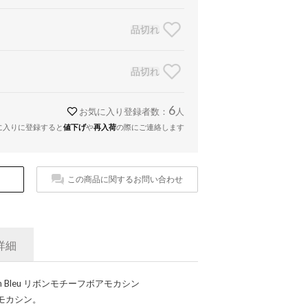
品切れ
品切れ
6
お気に入り登録者数：
人
に入りに登録すると
値下げ
や
再入荷
の際にご連絡します
この商品に関するお問い合わせ
詳細
en Bleu リボンモチーフボアモカシン
モカシン。