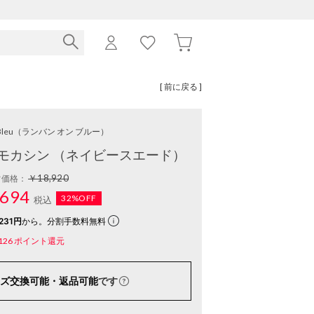
[ 前に戻る ]
Bleu
（ランバン オン ブルー）
モカシン （ネイビースエード）
￥18,920
常価格：
694
32%OFF
税込
231円
から。分割手数料無料
126
ポイント還元
ズ交換可能・返品可能
です