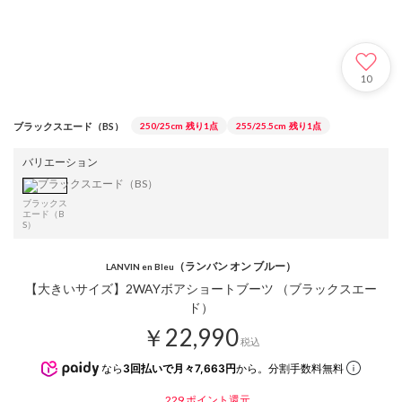
10
ブラックスエード（BS）
250/25cm
残り1点
255/25.5cm
残り1点
バリエーション
ブラックス
エード（B
S）
（ランバン オン ブルー）
LANVIN en Bleu
【大きいサイズ】2WAYボアショートブーツ （ブラックスエー
ド）
￥22,990
税込
なら
3回払いで月々7,663円
から。分割手数料無料
229
ポイント還元