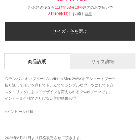
お急ぎ便なら
以内
のお支払いで
11時間53分10秒
8月10日(月)
にお届け
詳細
サイズ・色を選ぶ
商品説明
サイズ詳細
◇ランバン オン ブルー LANVIN en Bleu 2WAYボアショートブーツ
折り返してボアを見せても、立ててシンプルなブーツにしても◎
スタイリングによってデザインを変えられる２wayブーツです。
インヒール仕様でさりげない美脚効果も◎
※インヒール仕様
2025年8月21日より価格改定させて頂きます。