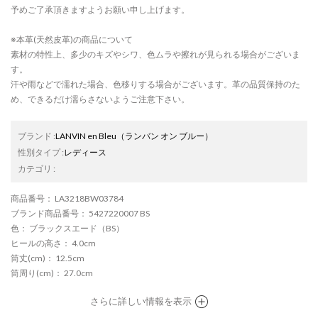
予めご了承頂きますようお願い申し上げます。
※本革(天然皮革)の商品について
素材の特性上、多少のキズやシワ、色ムラや擦れが見られる場合がございま
す。
汗や雨などで濡れた場合、色移りする場合がございます。革の品質保持のた
め、できるだけ濡らさないようご注意下さい。
ブランド
:
LANVIN en Bleu
（ランバン オン ブルー）
性別タイプ
:
レディース
カテゴリ
:
商品番号
： LA3218BW03784
ブランド商品番号
： 5427220007 BS
色
： ブラックスエード（BS）
ヒールの高さ
： 4.0cm
筒丈(cm)
： 12.5cm
筒周り(cm)
： 27.0cm
さらに詳しい情報を表示