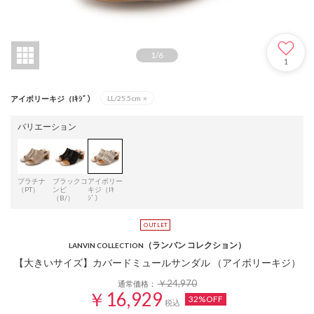
1
/
6
1
アイボリーキジ（Iｷｼﾞ）
LL/25.5cm
×
バリエーション
プラチナ
ブラックコ
アイボリー
（PT）
ンビ
キジ（Iｷ
（B/）
ｼﾞ）
（ランバン コレクション）
LANVIN COLLECTION
【大きいサイズ】カバードミュールサンダル （アイボリーキジ）
￥24,970
通常価格：
￥16,929
32%OFF
税込