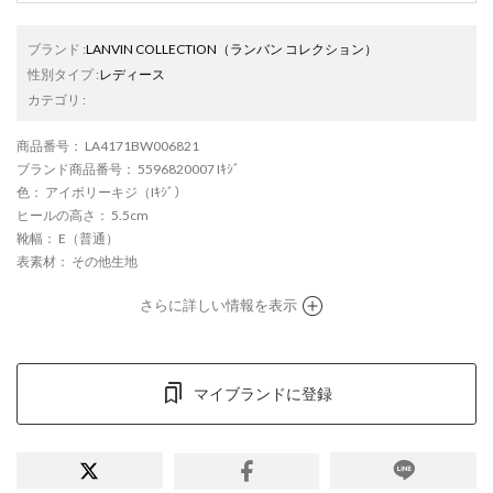
ブランド
:
LANVIN COLLECTION
（ランバン コレクション）
性別タイプ
:
レディース
カテゴリ
:
商品番号
： LA4171BW006821
ブランド商品番号
： 5596820007 Iｷｼﾞ
色
： アイボリーキジ（Iｷｼﾞ）
ヒールの高さ
： 5.5cm
靴幅
： E（普通）
表素材
： その他生地
さらに詳しい情報を表示
マイブランドに登録