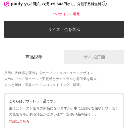
なら
3回払いで月々5,643円
から。分割手数料無料
169
ポイント還元
サイズ・色を選ぶ
商品説明
サイズ詳細
足元に抜け感を演出するオープントゥのミュールデザイン。
太めのウッド調ヒールで安定感とナチュラルな雰囲気を両立。
さっと履けて春夏シーズンのスタイリングに最適。
こちらはアウトレット品です。
主にはシーズン落ちの新品になりますが、中には細かな傷やシワ、若干
の色落ち等がある場合がございます（訳あり品を除く）。
詳細はこちら