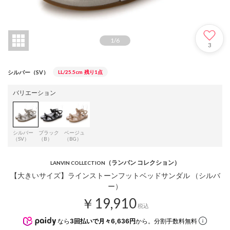
1
/
6
3
シルバー（SV）
LL/25.5cm
残り1点
バリエーション
シルバー
ブラック
ベージュ
（SV）
（B）
（BG）
（ランバン コレクション）
LANVIN COLLECTION
【大きいサイズ】ラインストーンフットベッドサンダル （シルバ
ー）
￥19,910
税込
なら
3回払いで月々6,636円
から。分割手数料無料