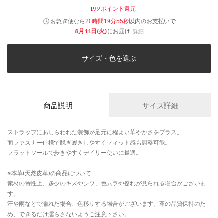
199
ポイント還元
お急ぎ便なら
以内
のお支払いで
20時間19分55秒
8月11日(火)
にお届け
詳細
サイズ・色を選ぶ
商品説明
サイズ詳細
ストラップにあしらわれた装飾が足元に程よい華やかさをプラス。
面ファスナー仕様で脱ぎ履きしやすくフィット感も調整可能。
フラットソールで歩きやすくデイリー使いに最適。
※本革(天然皮革)の商品について
素材の特性上、多少のキズやシワ、色ムラや擦れが見られる場合がございま
す。
汗や雨などで濡れた場合、色移りする場合がございます。革の品質保持のた
め、できるだけ濡らさないようご注意下さい。