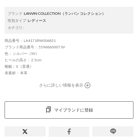
ブランド
:
LANVIN COLLECTION
（ランバン コレクション）
性別タイプ
:
レディース
カテゴリ
:
商品番号
： LA4171BW006831
ブランド商品番号
： 5596860007 SV
色
： シルバー（SV）
ヒールの高さ
： 2.5cm
靴幅
： E（普通）
表素材
： 本革
さらに詳しい情報を表示
マイブランドに登録