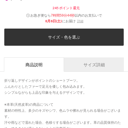
245
ポイント還元
お急ぎ便なら
以内
のお支払いで
7時間59分44秒
8月8日(土)
にお届け
詳細
サイズ・色を選ぶ
商品説明
サイズ詳細
折り返しデザインがポイントのショートブーツ。
ふんわりとしたファーで足元を優しく包み込みます。
シンプルながらも上品な印象を与えるデザインです。
※本革(天然皮革)の商品について
素材の特性上、多少のキズやシワ、色ムラや擦れが見られる場合がございま
す。
汗や雨などで濡れた場合、色移りする場合がございます。革の品質保持のた