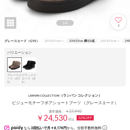
1
/
8
3
グレースエード（GYS）
225/22.5cm
×
230/23cm
残り2点
235/23.5cm
×
24
バリエーション
グレースエ
ブラックス
ード（GY
エード（B
S）
S）
（ランバン コレクション）
LANVIN COLLECTION
ビジューモチーフボアショートブーツ （グレースエード）
￥27,940
通常価格：
￥24,530
12%OFF
税込
なら
3回払いで月々8,176円
から。分割手数料無料