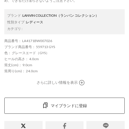
め、できるだけ濡らさないようご注意下さい。
ブランド
:
LANVIN COLLECTION
（ランバン コレクション）
性別タイプ
:
レディース
カテゴリ
:
商品番号
： LA4171BW007026
ブランド商品番号
： 559713 GYS
色
： グレースエード（GYS）
ヒールの高さ
： 4.0cm
筒丈(cm)
： 9.0cm
筒周り(cm)
： 24.0cm
さらに詳しい情報を表示
マイブランドに登録