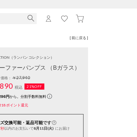
[ 前に戻る ]
CTION
（ランバン コレクション）
ーファーパンプス （Bガラス）
￥27,940
常価格：
890
21%OFF
税込
296円
から。分割手数料無料
218
ポイント還元
ズ交換可能・返品可能
です
以内
のお支払いで
8月11日(火)
にお届け
1秒