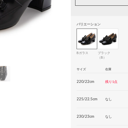
バリエーション
Bガラス
ブラック
（B）
サイズ
在庫
220/22cm
残り1点
225/22.5cm
なし
230/23cm
なし