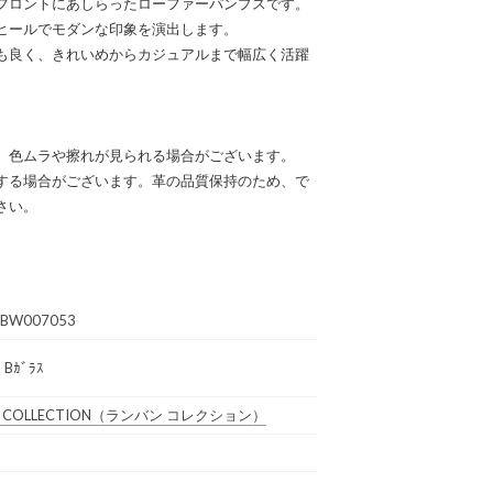
フロントにあしらったローファーパンプスです。
ヒールでモダンな印象を演出します。
も良く、きれいめからカジュアルまで幅広く活躍
、色ムラや擦れが見られる場合がございます。
する場合がございます。革の品質保持のため、で
さい。
1BW007053
 Bｶﾞﾗｽ
 COLLECTION
（ランバン コレクション）