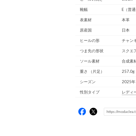
靴幅
E（普
表素材
本革
原産国
日本
ヒールの形
チャン
つま先の形状
スクエ
ソール素材
合成素
重さ
（片足）
257.0g
シーズン
2025年
性別タイプ
レディ