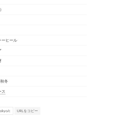
通）
キーヒール
ア
材
 秋冬
ース
URLをコピー