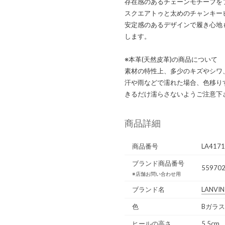
存在感のあるチェーンモチーフを
スクエアトゥと太めのチャンキー
安定感のあるデザインで履き心地
します。
※本革(天然皮革)の商品について
素材の特性上、多少のキズやシワ
汗や雨などで濡れた場合、色移り
きるだけ濡らさないようご注意下
商品詳細
商品番号
LA417
ブランド商品番号
559702
※店舗お問い合わせ用
ブランド名
LANVIN
色
Bガラス
ヒールの高さ
5.5cm