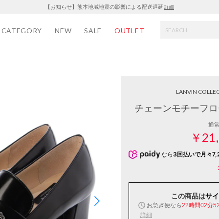
【お知らせ】熊本地域地震の影響による配送遅延
詳細
CATEGORY
NEW
SALE
OUTLET
LANVIN COLLE
チェーンモチーフロ
通
￥21,
なら
3回払いで月々7,
この商品は
サイ
お急ぎ便なら
22時間02分5
詳細