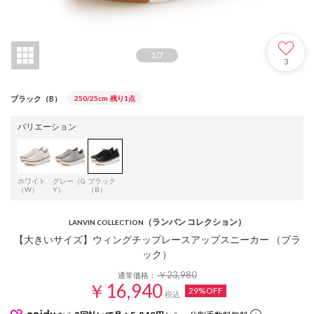
1
/
7
3
ブラック（B）
250/25cm
残り1点
バリエーション
ホワイト
グレー（G
ブラック
（W）
Y）
（B）
（ランバン コレクション）
LANVIN COLLECTION
【大きいサイズ】ウィングチップレースアップスニーカー （ブラ
ック）
￥23,980
通常価格：
￥16,940
29%OFF
税込