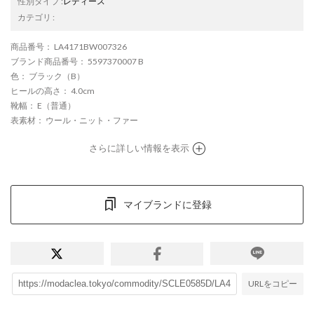
性別タイプ
:
レディース
カテゴリ
:
商品番号
： LA4171BW007326
ブランド商品番号
： 5597370007 B
色
： ブラック（B）
ヒールの高さ
： 4.0cm
靴幅
： E（普通）
表素材
： ウール・ニット・ファー
さらに詳しい情報を表示
マイブランドに登録
URLをコピー