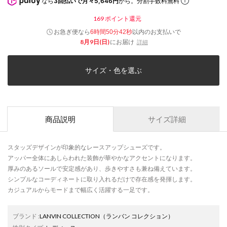
なら
3回払いで月々5,646円
から。分割手数料無料
169
ポイント還元
お急ぎ便なら
以内
のお支払いで
6時間50分42秒
8月9日(日)
にお届け
詳細
サイズ・色を選ぶ
商品説明
サイズ詳細
スタッズデザインが印象的なレースアップシューズです。
アッパー全体にあしらわれた装飾が華やかなアクセントになります。
厚みのあるソールで安定感があり、歩きやすさも兼ね備えています。
シンプルなコーディネートに取り入れるだけで存在感を発揮します。
カジュアルからモードまで幅広く活躍する一足です。
ブランド
:
LANVIN COLLECTION
（ランバン コレクション）