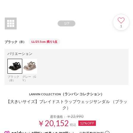
1
/
7
1
ブラック（B）
LL/25.5cm
残り1点
バリエーション
ブラック
グレー（G
（B）
Y）
（ランバン コレクション）
LANVIN COLLECTION
【大きいサイズ】ブレイドストラップウェッジサンダル （ブラッ
ク）
￥22,990
通常価格：
￥20,152
12%OFF
税込