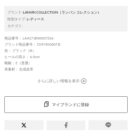
ブランド
:
LANVIN COLLECTION
（ランバン コレクション）
性別タイプ
:
レディース
カテゴリ
:
商品番号
： LA4171BW007336
ブランド商品番号
： 5597450007 B
色
： ブラック（B）
ヒールの高さ
： 6.0cm
靴幅
： E（普通）
表素材
： 合成皮革
さらに詳しい情報を表示
マイブランドに登録