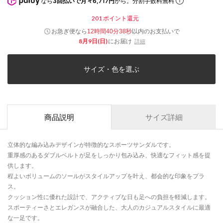
なら
3回払いで月々6,717円
から。分割手数料無料
201
ポイント還元
お急ぎ便なら
以内
のお支払いで
12時間40分37秒
8月9日(日)
にお届け
詳細
サイズ・色を選ぶ
商品説明
サイズ詳細
立体的な編み込みデザインが特徴的なスポーツサンダルです。
重厚感のあるダブルベルトが足をしっかり包み込み、快適なフィット感を提
供します。
程よいボリュームのソールがスタイルアップを叶え、都会的な印象をプラ
ス。
クッション性に優れた設計で、アクティブな日も足への負担を軽減します。
スポーティーさとエレガンスが融合した、大人のカジュアルスタイルに最適
な一足です。