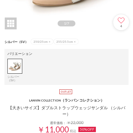
1
/
7
4
シルバー（SV）
250/25cm
×
255/25.5cm
×
バリエーション
シルバー
（SV）
（ランバン コレクション）
LANVIN COLLECTION
【大きいサイズ】ダブルストラップウェッジサンダル （シルバ
ー）
￥22,000
通常価格：
￥11,000
50%OFF
税込