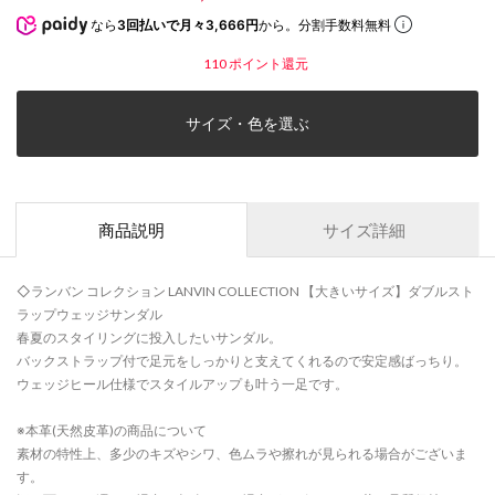
なら
3回払いで月々3,666円
から。分割手数料無料
110
ポイント還元
サイズ・色を選ぶ
商品説明
サイズ詳細
◇ランバン コレクション LANVIN COLLECTION 【大きいサイズ】ダブルスト
ラップウェッジサンダル
春夏のスタイリングに投入したいサンダル。
バックストラップ付で足元をしっかりと支えてくれるので安定感ばっちり。
ウェッジヒール仕様でスタイルアップも叶う一足です。
※本革(天然皮革)の商品について
素材の特性上、多少のキズやシワ、色ムラや擦れが見られる場合がございま
す。