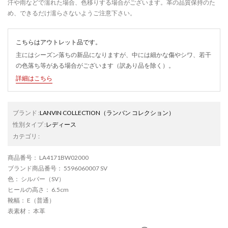
汗や雨などで濡れた場合、色移りする場合がございます。革の品質保持のた
め、できるだけ濡らさないようご注意下さい。
こちらはアウトレット品です。
主にはシーズン落ちの新品になりますが、中には細かな傷やシワ、若干
の色落ち等がある場合がございます（訳あり品を除く）。
詳細はこちら
ブランド
:
LANVIN COLLECTION
（ランバン コレクション）
性別タイプ
:
レディース
カテゴリ
:
商品番号
： LA4171BW02000
ブランド商品番号
： 5596060007 SV
色
： シルバー（SV）
ヒールの高さ
： 6.5cm
靴幅
： E（普通）
表素材
： 本革