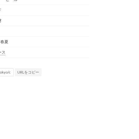
ド
材
 春夏
ース
URLをコピー