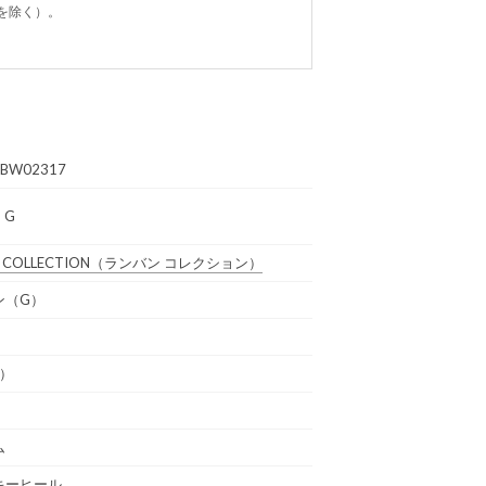
を除く）。
1BW02317
 G
 COLLECTION
（ランバン コレクション）
ン（G）
通）
ム
キーヒール