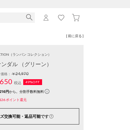
[ 前に戻る ]
CTION
（ランバン コレクション）
ンダル （グリーン）
￥24,970
常価格：
650
49%OFF
税込
216円
から。分割手数料無料
126
ポイント還元
ズ交換可能・返品可能
です