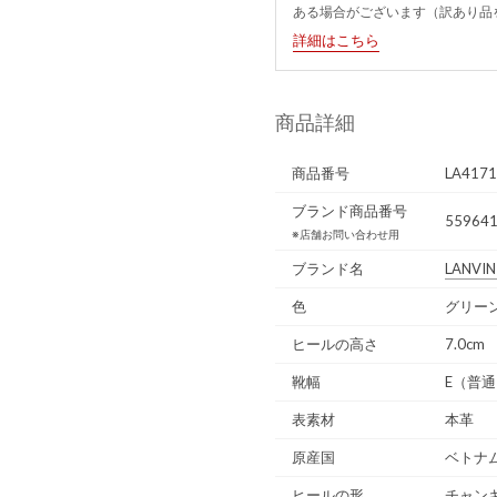
ある場合がございます（訳あり品
詳細はこちら
商品詳細
商品番号
LA417
ブランド商品番号
559641
※店舗お問い合わせ用
ブランド名
LANVIN
色
グリー
ヒールの高さ
7.0cm
靴幅
E（普
表素材
本革
原産国
ベトナ
ヒールの形
チャン