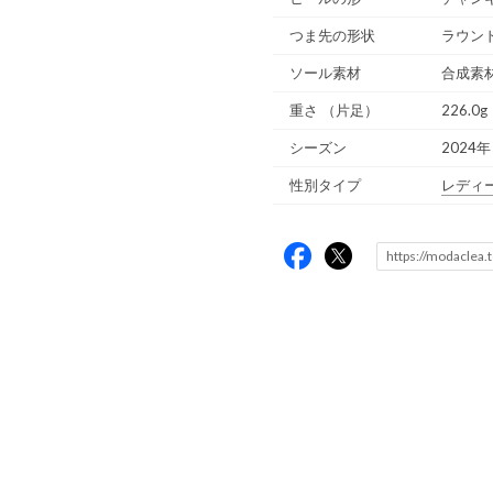
つま先の形状
ラウン
ソール素材
合成素
重さ
（片足）
226.0g
シーズン
2024年
性別タイプ
レディ