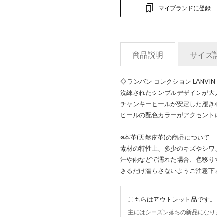
マイブランドに登録
商品説明
サイズ
◇ランバン コレクション LANVIN 
洗練されたシンプルデザインが大
チャンキーヒールが安定した履き
ヒールの配色カラーがアクセント
※本革(天然皮革)の商品について
素材の特性上、多少のキズやシワ
汗や雨などで濡れた場合、色移り
きるだけ濡らさないようご注意下
こちらはアウトレット品です。
主にはシーズン落ちの新品になり