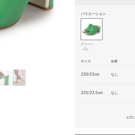
バリエーション
グリーン
（G）
サイズ
在庫
230/23cm
なし
235/23.5cm
なし
お気