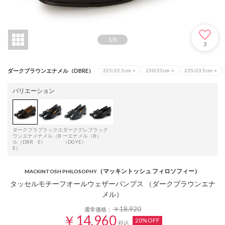
1
/
8
3
ダークブラウンエナメル（DBRE）
225/22.5cm
×
230/23cm
×
235/23.5cm
×
バリエーション
ダークブラ
ブラックエ
ダークグレ
ブラック
ウンエナメ
ナメル（B
ーエナメル
（B）
ル（DBR
E）
（DGYE）
E）
（マッキントッシュ フィロソフィー）
MACKINTOSH PHILOSOPHY
タッセルモチーフオールウェザーパンプス （ダークブラウンエナ
メル）
￥18,920
通常価格：
￥14,960
20%OFF
税込