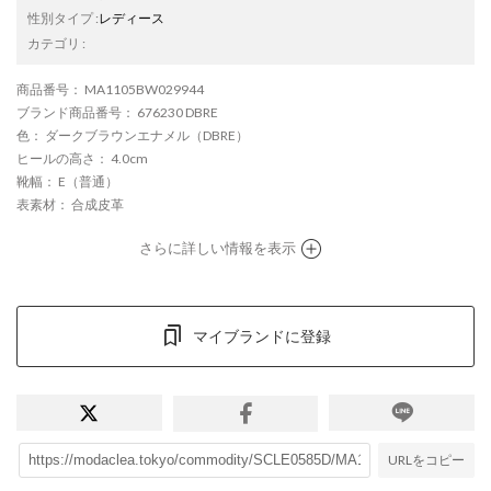
性別タイプ
:
レディース
カテゴリ
:
商品番号
： MA1105BW029944
ブランド商品番号
： 676230 DBRE
色
： ダークブラウンエナメル（DBRE）
ヒールの高さ
： 4.0cm
靴幅
： E（普通）
表素材
： 合成皮革
さらに詳しい情報を表示
マイブランドに登録
URLをコピー