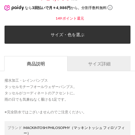
なら
3回払いで月々4,986円
から。分割手数料無料
149
ポイント還元
サイズ・色を選ぶ
商品説明
サイズ詳細
撥水加工・レインパンプス
タッセルモチーフオールウェザーパンプス。
タッセルがコーディネートのアクセントに。
雨の日でも気兼ねなく履ける1足です。
※完全防水ではございませんのでご注意ください。
ブランド
:
MACKINTOSH PHILOSOPHY
（マッキントッシュ フィロソフィ
ー）